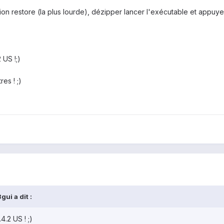
on restore (la plus lourde), dézipper lancer l'exécutable et appuye
 US !;)
es ! ;)
ui a dit :
4.2 US ! ;)