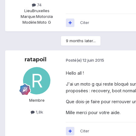
74
Lieu
Bruxelles
Marque:
Motorola
Modèle:
Moto G
Citer
9 months later...
ratapoil
Posté(e)
12 juin 2015
Hello all !
J'ai un moto g qui reste bloqué su
proposées : recovery, boot normal, 
Membre
Que dois-je faire pour rerrouver 
1,8k
Mille merci pour votre aide.
Citer