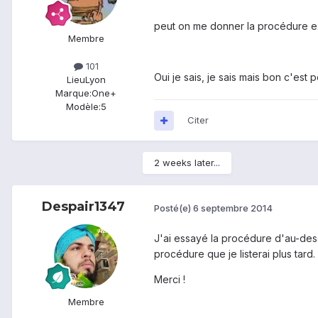
peut on me donner la procédure exa
Membre
101
Oui je sais, je sais mais bon c'est p
Lieu
Lyon
Marque:
One+
Modèle:
5
Citer
2 weeks later...
Despair1347
Posté(e)
6 septembre 2014
J'ai essayé la procédure d'au-dessu
procédure que je listerai plus tard.
Merci !
Membre