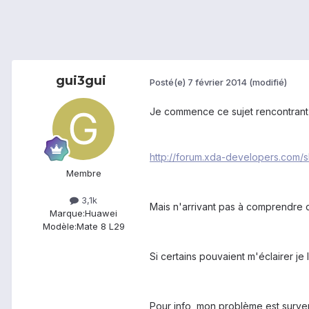
gui3gui
Posté(e)
7 février 2014
(modifié)
Je commence ce sujet rencontrant m
http://forum.xda-developers.com
Membre
3,1k
Mais n'arrivant pas à comprendre c
Marque:
Huawei
Modèle:
Mate 8 L29
Si certains pouvaient m'éclairer je 
Pour info, mon problème est surven