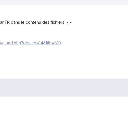
ar FR dans le contenu des fichiers -_-
download.php?device=14&file=810