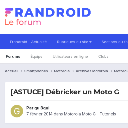
Frandroid - Actualité
Rubriques du site
Sections du f
Forums
Équipe
Utilisateurs en ligne
Clubs
Accueil
Smartphones
Motorola
Archives Motorola
Motorol
[ASTUCE] Débricker un Moto G
Par
gui3gui
7 février 2014
dans
Motorola Moto G - Tutoriels