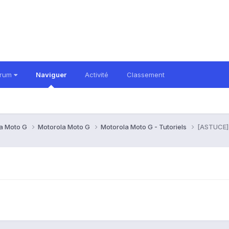
orum
Naviguer
Activité
Classement
a Moto G
Motorola Moto G
Motorola Moto G - Tutoriels
[ASTUCE] 