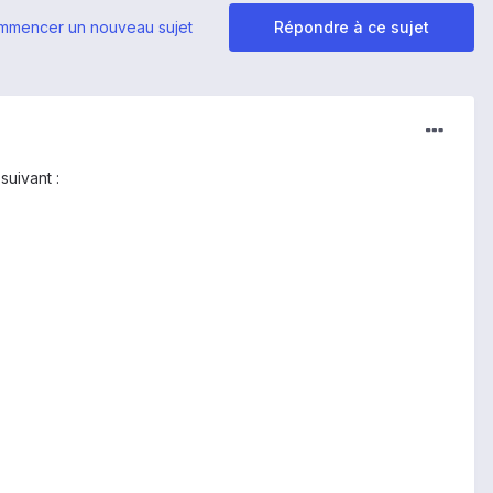
mmencer un nouveau sujet
Répondre à ce sujet
suivant :