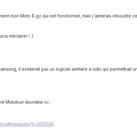
ement mon Moto 8 go qui est fonctionnel, mais j'aimerais résoudre ce
ra méclairer ! ;)
amsung, il existerait pas un logiciel similaire à odin qui permettrait u
ent Mototool disonible ici :
/showthread.php?t=2631030