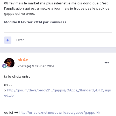
08 fev mais le market n'a plus internet je me dis donc que c'est
l'application qui est a mettre a jour mais je trouve pas le pack de
gapps qui va avec.
Modifié
8 février 2014
par Kamikazz
Citer
sk4c
Posté(e)
9 février 2014
ta le choix entre
ici --
>
http://goo.im/devs/percy215/gapps//GApps_Standard_4.4.2_sign
ed.zip
ou ici -->
http://milaq.exnet.me/downloads/gapps/gapps-kk-