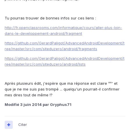
Tu pourras trouver de bonnes infos sur ces liens :
http://fr.openclassrooms.com/informatique/cours/aller-plus-loin-
dans-le-developpement-android/fragment
https://github.com/GerardPaligot/AdvancedAndroidDevelopment/t
ree/master/src/com/siteduzero/android/fragments
https://github.com/GerardPaligot/AdvancedAndroidDevelopment/t
ree/master/src/com/siteduzero/android/lists
Après plusieurs édit, j'espère que ma réponse est claire ^^' et
que je ne me suis pas trompé ... quelqu'un pourrait-il confirmer
mes dires tout de même !?
Modifié
3 juin 2014
par Gryphus71
Citer