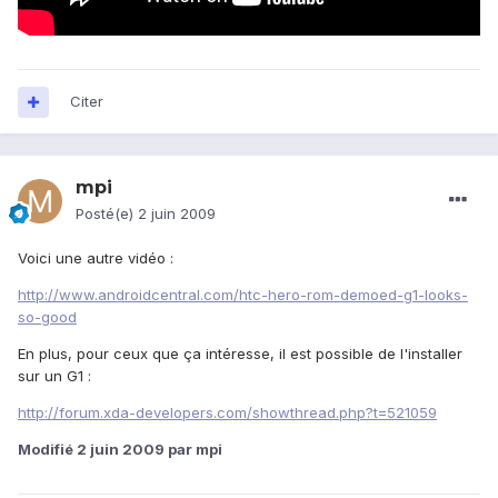
Citer
mpi
Posté(e)
2 juin 2009
Voici une autre vidéo :
http://www.androidcentral.com/htc-hero-rom-demoed-g1-looks-
so-good
En plus, pour ceux que ça intéresse, il est possible de l'installer
sur un G1 :
http://forum.xda-developers.com/showthread.php?t=521059
Modifié
2 juin 2009
par mpi