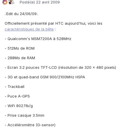
Posté(e)
22 avril 2009
.:Edit du 24/06/09:.
Officiellement présenté par HTC aujourd'hui, voici les
caractéristiques de la bête
:
- Qualcomm's MSM7200A à 528MHz
- 512Mo de ROM
- 288Mo de RAM
- Ecran 3.2 pouces TFT-LCD (résolution de 320 x 480 pixels)
- 3G et quad-band GSM 900/2100MHz HSPA
- Trackball
- Puce A-GPS
- WiFi 802.11b/g
- Prise casque 3.5mm
- Accéléromètre (G-sensor)