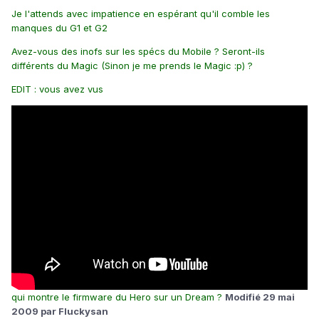
Je l'attends avec impatience en espérant qu'il comble les
manques du G1 et G2
Avez-vous des inofs sur les spécs du Mobile ? Seront-ils
différents du Magic (Sinon je me prends le Magic :p) ?
EDIT : vous avez vus
qui montre le firmware du Hero sur un Dream ?
Modifié
29 mai
2009
par Fluckysan