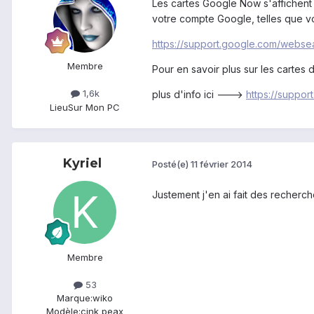
Les cartes Google Now s'affichent 
votre compte Google, telles que vo
https://support.google.com/webs
Membre
Pour en savoir plus sur les carte
1,6k
plus d'info ici --->
https://suppo
Lieu
Sur Mon PC
Kyriel
Posté(e)
11 février 2014
Justement j'en ai fait des recherch
Membre
53
Marque:
wiko
Modèle:
cink peax