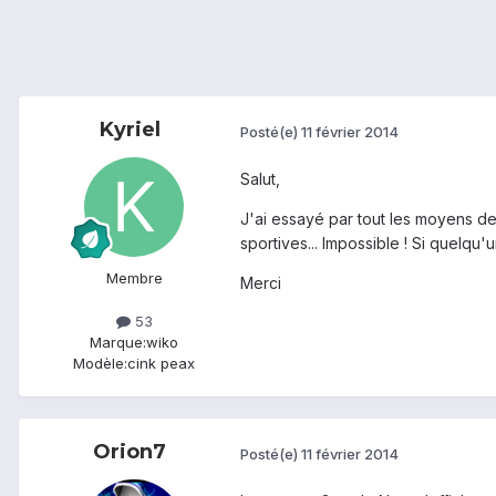
Kyriel
Posté(e)
11 février 2014
Salut,
J'ai essayé par tout les moyens de 
sportives... Impossible ! Si quelqu'
Membre
Merci
53
Marque:
wiko
Modèle:
cink peax
Orion7
Posté(e)
11 février 2014