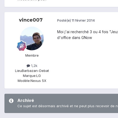
vince007
Posté(e)
11 février 2014
Moi j'ai recherché 3 ou 4 fois "Je
d'office dans GNow
Membre
1,2k
Lieu
Barbazan-Debat
Marque:
LG
Modèle:
Nexus 5X
Archivé
Ce sujet est désormais archivé et ne peut plus recevoir de 