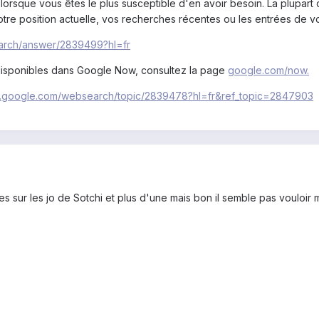
lorsque vous êtes le plus susceptible d'en avoir besoin. La plupart 
tre position actuelle, vos recherches récentes ou les entrées de v
earch/answer/2839499?hl=fr
s disponibles dans Google Now, consultez la page
google.com/now.
rt.google.com/websearch/topic/2839478?hl=fr&ref_topic=2847903
es sur les jo de Sotchi et plus d'une mais bon il semble pas vouloir 