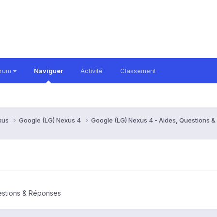
orum
Naviguer
Activité
Classement
xus
Google (LG) Nexus 4
Google (LG) Nexus 4 - Aides, Questions 
estions & Réponses