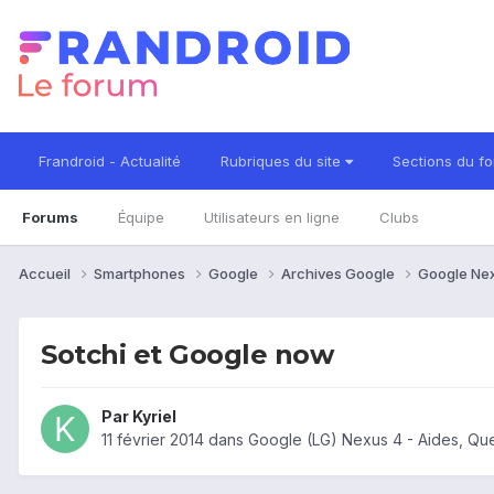
Frandroid - Actualité
Rubriques du site
Sections du f
Forums
Équipe
Utilisateurs en ligne
Clubs
Accueil
Smartphones
Google
Archives Google
Google Ne
Sotchi et Google now
Par
Kyriel
11 février 2014
dans
Google (LG) Nexus 4 - Aides, Qu