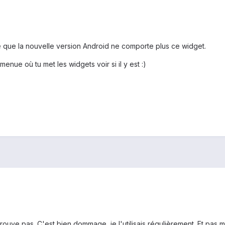
le que la nouvelle version Android ne comporte plus ce widget.
enue où tu met les widgets voir si il y est :)
e trouve pas. C'est bien dommage, je l'utilisais régulièrement. Et pas m