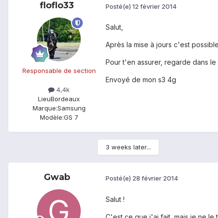
floflo33
Posté(e)
12 février 2014
Salut,
Après la mise à jours c'est possib
Pour t'en assurer, regarde dans le m
Responsable de section
Envoyé de mon s3 4g
4,4k
Lieu
Bordeaux
Marque:
Samsung
Modèle:
GS 7
3 weeks later...
Gwab
Posté(e)
28 février 2014
Salut !
C'est ce que j'ai fait, mais je ne l