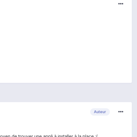
Auteur
oyen de trouver une appli à installer à la place :(