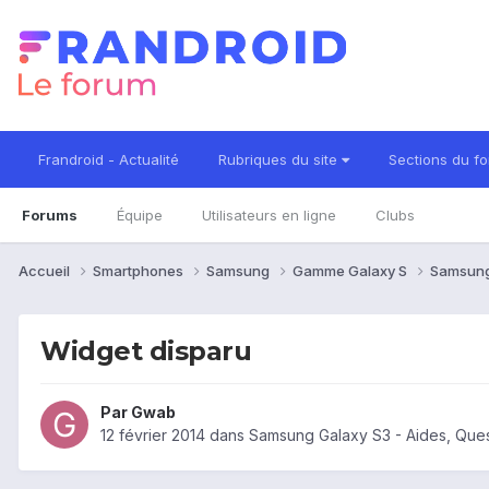
Frandroid - Actualité
Rubriques du site
Sections du f
Forums
Équipe
Utilisateurs en ligne
Clubs
Accueil
Smartphones
Samsung
Gamme Galaxy S
Samsung
Widget disparu
Par
Gwab
12 février 2014
dans
Samsung Galaxy S3 - Aides, Que