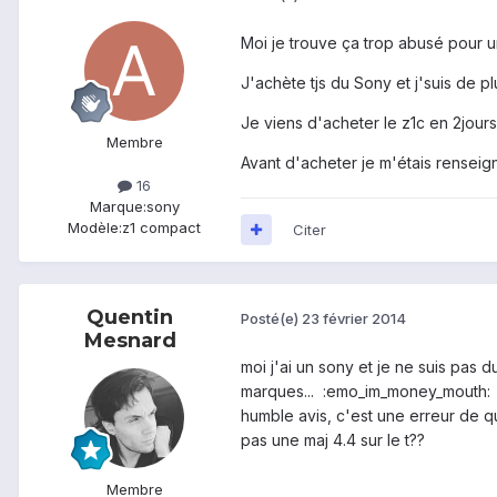
Moi je trouve ça trop abusé pour un
J'achète tjs du Sony et j'suis de p
Je viens d'acheter le z1c en 2jours 
Membre
Avant d'acheter je m'étais renseign
16
Marque:
sony
Modèle:
z1 compact
Citer
Quentin
Posté(e)
23 février 2014
Mesnard
moi j'ai un sony et je ne suis pas 
marques... :emo_im_money_mouth: 
humble avis, c'est une erreur de qu
pas une maj 4.4 sur le t??
Membre