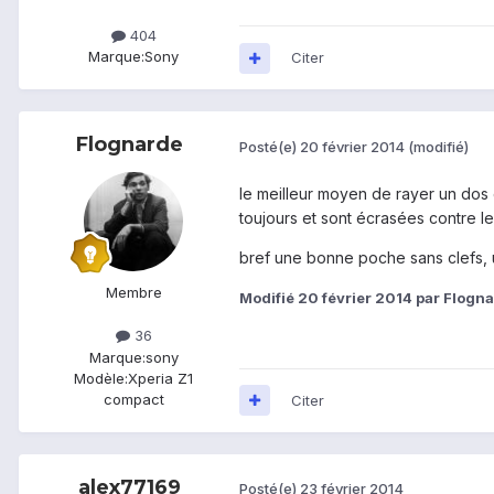
404
Marque:
Sony
Citer
Flognarde
Posté(e)
20 février 2014
(modifié)
le meilleur moyen de rayer un dos 
toujours et sont écrasées contre le
bref une bonne poche sans clefs, un
Membre
Modifié
20 février 2014
par Flogn
36
Marque:
sony
Modèle:
Xperia Z1
compact
Citer
alex77169
Posté(e)
23 février 2014