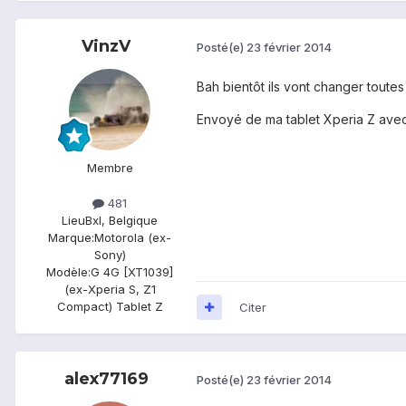
VinzV
Posté(e)
23 février 2014
Bah bientôt ils vont changer toutes 
Envoyé de ma tablet Xperia Z avec
Membre
481
Lieu
Bxl, Belgique
Marque:
Motorola (ex-
Sony)
Modèle:
G 4G [XT1039]
(ex-Xperia S, Z1
Compact) Tablet Z
Citer
alex77169
Posté(e)
23 février 2014