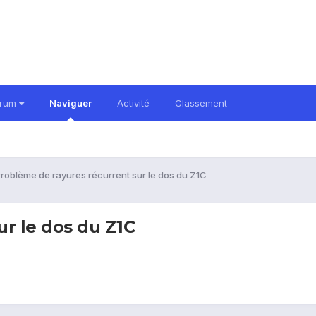
orum
Naviguer
Activité
Classement
roblème de rayures récurrent sur le dos du Z1C
r le dos du Z1C