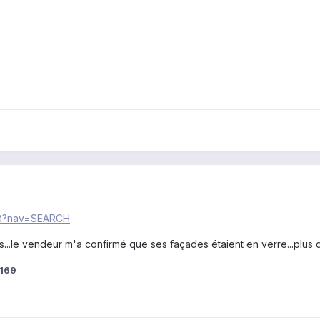
518?nav=SEARCH
s...le vendeur m'a confirmé que ses façades étaient en verre...plus 
7169