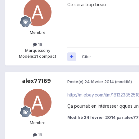
Ce serai trop beau
Membre
16
Marque:
sony
Modèle:
z1 compact
Citer
alex77169
Posté(e)
24 février 2014
(modifié)
http://m.ebay.com/itm/181323852
Ça pourrait en intéresser qques un
Modifié
24 février 2014
par alex7
Membre
16