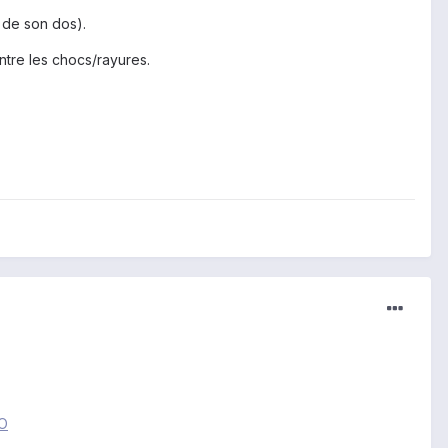
e de son dos).
ntre les chocs/rayures.
QO