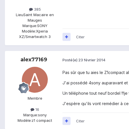
385
Lieu
Saint Macaire en
Mauges
Marque:
SONY
Modèle:
Xperia
XZ/Smartwatch 3
Citer
alex77169
Posté(e)
23 février 2014
Pas sûr que tu aies le Z1compact alo
J'ai possédé 4sony auparavant et j
Un téléphone tout neuf bordel !!!je 
Membre
J'espère qu'ils vont remédier à ce 
16
Marque:
sony
Modèle:
z1 compact
Citer