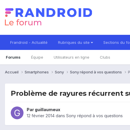
Frandroid - Actualité
Rubriques du site
Sections du f
Forums
Équipe
Utilisateurs en ligne
Clubs
Accueil
Smartphones
Sony
Sony répond à vos questions
P
Problème de rayures récurrent su
Par
guillaumeux
12 février 2014
dans
Sony répond à vos questions