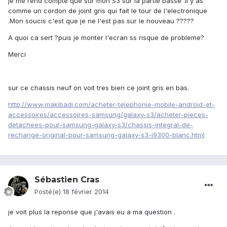
je me rend compte que sur mon S3 sur la partie basse .il y'as
comme un cordon de joint gris qui fait le tour de l'electronique
.Mon soucis c'est que je ne l'est pas sur le nouveau ?????
A quoi ca sert ?puis je monter l'ecran ss risque de probleme?
Merci
sur ce chassis neuf on voit tres bien ce joint gris en bas.
http://www.makibadi.com/acheter-telephonie-mobile-android-et-
accessoires/accessoires-samsung/galaxy-s3/acheter-pieces-
detachees-pour-samsung-galaxy-s3/chassis-integral-de-
rechange-original-pour-samsung-galaxy-s3-i9300-blanc.html
Sébastien Cras
Posté(e)
18 février 2014
je voit plus la reponse que j'avais eu a ma question .