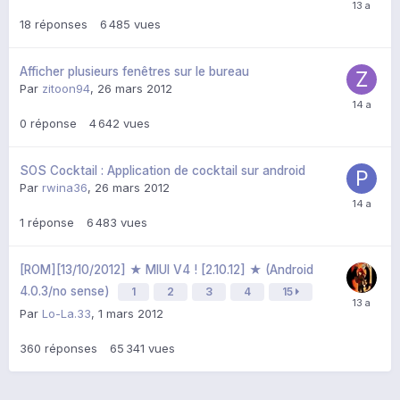
18
réponses
6 485
vues
Afficher plusieurs fenêtres sur le bureau
Par
zitoon94
,
26 mars 2012
0
réponse
4 642
vues
SOS Cocktail : Application de cocktail sur android
Par
rwina36
,
26 mars 2012
1
réponse
6 483
vues
[ROM][13/10/2012] ★ MIUI V4 ! [2.10.12] ★ (Android
4.0.3/no sense)
1
2
3
4
15
Par
Lo-La.33
,
1 mars 2012
360
réponses
65 341
vues