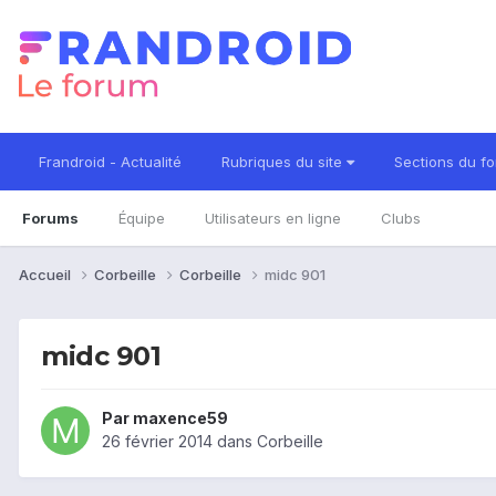
Frandroid - Actualité
Rubriques du site
Sections du f
Forums
Équipe
Utilisateurs en ligne
Clubs
Accueil
Corbeille
Corbeille
midc 901
midc 901
Par
maxence59
26 février 2014
dans
Corbeille