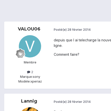
VALOU06
Posté(e)
28 février 2014
depuis que l ai telecharge la nouve
ligne.
Comment faire?
Membre
2
Marque:
sony
Modèle:
xperiaz
Lannig
Posté(e)
28 février 2014