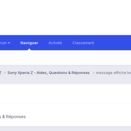
orum
Naviguer
Activité
Classement
 Z
Sony Xperia Z - Aides, Questions & Réponses
message affiche lo
ns & Réponses