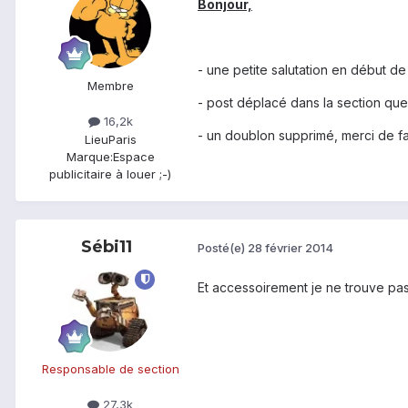
Bonjour,
- une petite salutation en début de
Membre
- post déplacé dans la section que
16,2k
- un doublon supprimé, merci de fa
Lieu
Paris
Marque:
Espace
publicitaire à louer ;-)
Sébi11
Posté(e)
28 février 2014
Et accessoirement je ne trouve pas
Responsable de section
27,3k