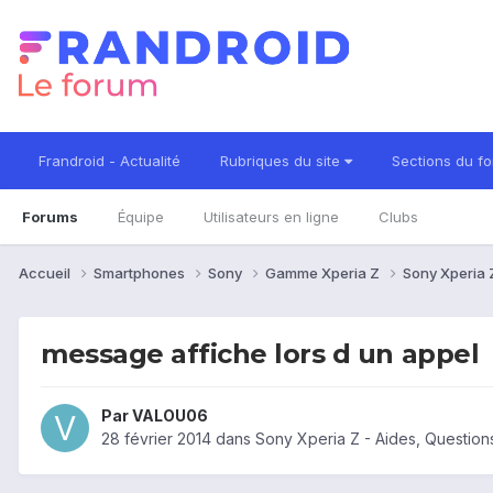
Frandroid - Actualité
Rubriques du site
Sections du f
Forums
Équipe
Utilisateurs en ligne
Clubs
Accueil
Smartphones
Sony
Gamme Xperia Z
Sony Xperia
message affiche lors d un appel
Par
VALOU06
28 février 2014
dans
Sony Xperia Z - Aides, Questio