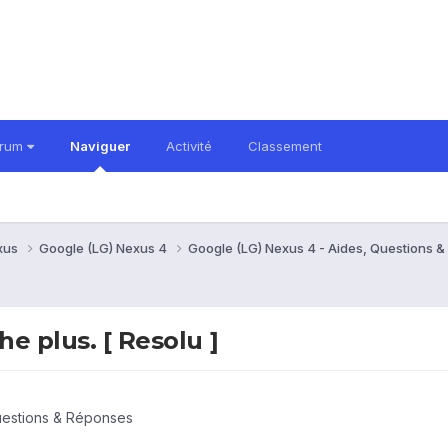
orum
Naviguer
Activité
Classement
xus
Google (LG) Nexus 4
Google (LG) Nexus 4 - Aides, Questions 
he plus. [ Resolu ]
uestions & Réponses