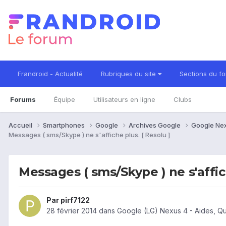
Frandroid - Actualité
Rubriques du site
Sections du f
Forums
Équipe
Utilisateurs en ligne
Clubs
Accueil
Smartphones
Google
Archives Google
Google Ne
Messages ( sms/Skype ) ne s'affiche plus. [ Resolu ]
Messages ( sms/Skype ) ne s'affic
Par
pirf7122
28 février 2014
dans
Google (LG) Nexus 4 - Aides, Q