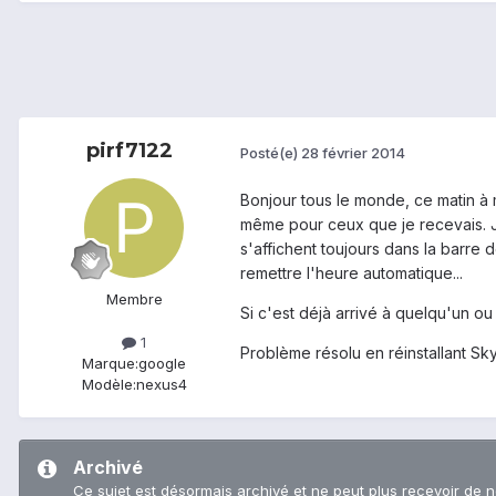
pirf7122
Posté(e)
28 février 2014
Bonjour tous le monde, ce matin à 
même pour ceux que je recevais. J
s'affichent toujours dans la barre
remettre l'heure automatique...
Membre
Si c'est déjà arrivé à quelqu'un ou
1
Problème résolu en réinstallant Sk
Marque:
google
Modèle:
nexus4
Archivé
Ce sujet est désormais archivé et ne peut plus recevoir de 