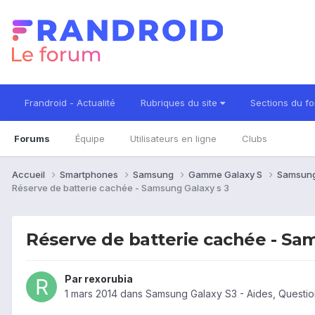
Frandroid - Actualité
Rubriques du site
Sections du f
Forums
Équipe
Utilisateurs en ligne
Clubs
Accueil
Smartphones
Samsung
Gamme Galaxy S
Samsung
Réserve de batterie cachée - Samsung Galaxy s 3
Réserve de batterie cachée - Sa
Par
rexorubia
1 mars 2014
dans
Samsung Galaxy S3 - Aides, Questi