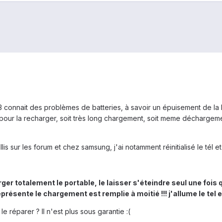
3 connait des problèmes de batteries, à savoir un épuisement de la
r la recharger, soit très long chargement, soit meme déchargement 
llis sur les forum et chez samsung, j'ai notamment réinitialisé le tél 
ger totalement le portable, le laisser s'éteindre seul une fois qu'
présente le chargement est remplie à moitié !!! j'allume le tel et 
le réparer ? Il n'est plus sous garantie :(