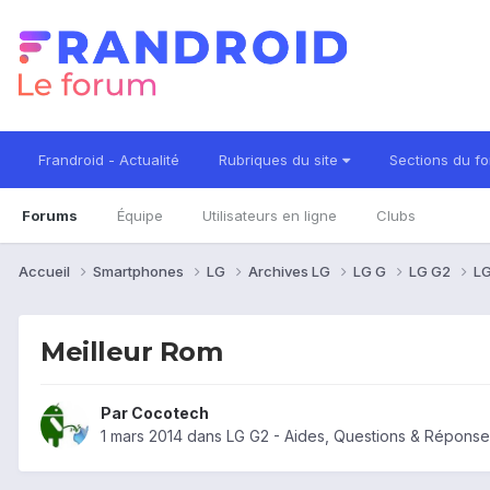
Frandroid - Actualité
Rubriques du site
Sections du f
Forums
Équipe
Utilisateurs en ligne
Clubs
Accueil
Smartphones
LG
Archives LG
LG G
LG G2
LG
Meilleur Rom
Par
Cocotech
1 mars 2014
dans
LG G2 - Aides, Questions & Réponse