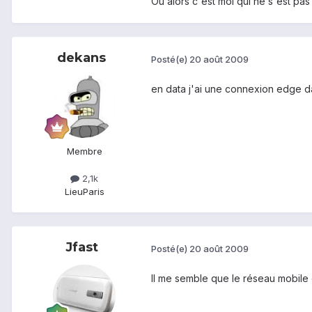
Ou alors c'est moi qui ne s'est pas
dekans
Posté(e)
20 août 2009
en data j'ai une connexion edge d
Membre
2,1k
Lieu
Paris
Jfast
Posté(e)
20 août 2009
Il me semble que le réseau mobile d