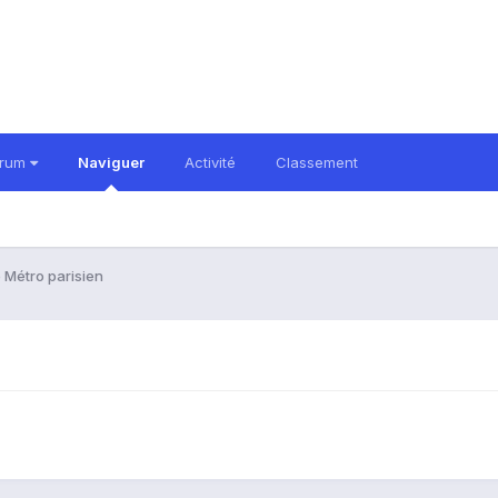
orum
Naviguer
Activité
Classement
 Métro parisien
n