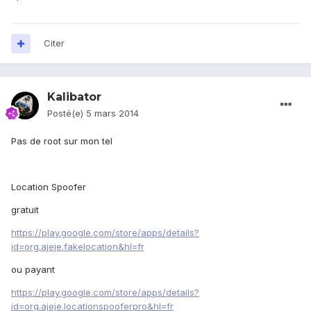
Citer
Kalibator
Posté(e)
5 mars 2014
Pas de root sur mon tel
Location Spoofer
gratuit
https://play.google.com/store/apps/details?
id=org.ajeje.fakelocation&hl=fr
ou payant
https://play.google.com/store/apps/details?
id=org.ajeje.locationspooferpro&hl=fr