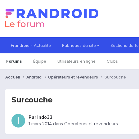
Frandroid - Actualité
Rubriques du site
Sections du f
Forums
Équipe
Utilisateurs en ligne
Clubs
Accueil
Android
Opérateurs et revendeurs
Surcouche
Surcouche
Par
indo33
1 mars 2014
dans
Opérateurs et revendeurs