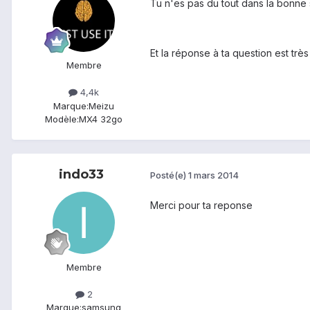
Tu n'es pas du tout dans la bonne 
Et la réponse à ta question est très 
Membre
4,4k
Marque:
Meizu
Modèle:
MX4 32go
indo33
Posté(e)
1 mars 2014
Merci pour ta reponse
Membre
2
Marque:
samsung