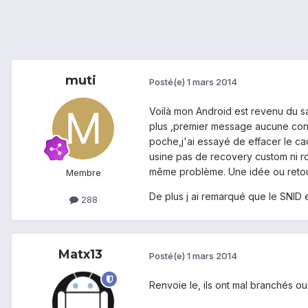
muti
Posté(e)
1 mars 2014
Voilà mon Android est revenu du sa
plus ,premier message aucune conec
poche,j'ai essayé de effacer le cac
usine pas de recovery custom ni roo
même problème. Une idée ou retour s
Membre
De plus j ai remarqué que le SNID
288
Matx13
Posté(e)
1 mars 2014
Renvoie le, ils ont mal branchés ou 