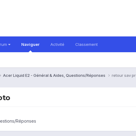
orum
Naviguer
Activité
Classement
Acer Liquid E2 - Général & Aides, Questions/Réponses
retour sav p
oto
Questions/Réponses