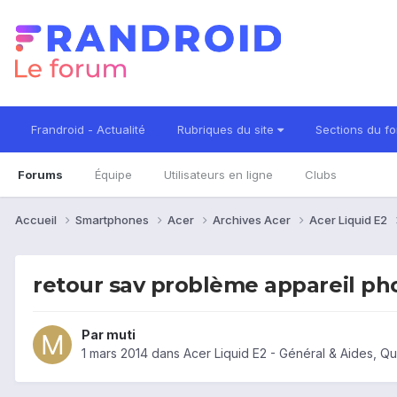
Frandroid - Actualité
Rubriques du site
Sections du f
Forums
Équipe
Utilisateurs en ligne
Clubs
Accueil
Smartphones
Acer
Archives Acer
Acer Liquid E2
retour sav problème appareil ph
Par
muti
1 mars 2014
dans
Acer Liquid E2 - Général & Aides, 