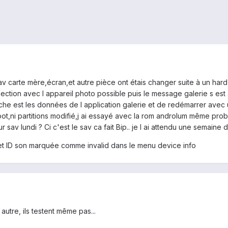
v carte mère,écran,et autre pièce ont étais changer suite à un hard 
tion avec l appareil photo possible puis le message galerie s est a
he est les données de l application galerie et de redémarrer avec un
t,ni partitions modifié,j ai essayé avec la rom androlum même probl
av lundi ? Ci c'est le sav ca fait Bip.. je l ai attendu une semaine d
 et ID son marquée comme invalid dans le menu device info
autre, ils testent même pas...