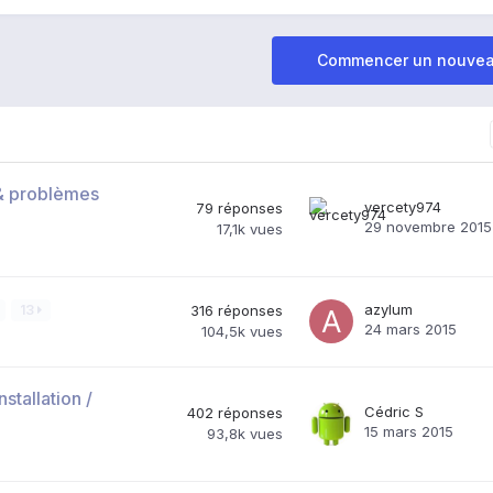
Commencer un nouvea
 & problèmes
vercety974
79
réponses
29 novembre 2015
17,1k
vues
azylum
13
316
réponses
24 mars 2015
104,5k
vues
stallation /
Cédric S
402
réponses
15 mars 2015
93,8k
vues