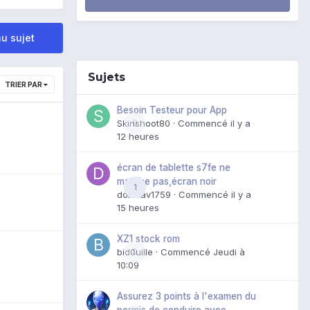
u sujet
Sujets
TRIER PAR
Besoin Testeur pour App
Skinshoot80
0
· Commencé
il y a
12 heures
écran de tablette s7fe ne
marche pas,écran noir
1
domxav1759
· Commencé
il y a
15 heures
XZ1 stock rom
bid0uille
0
· Commencé
Jeudi à
10:09
Assurez 3 points à l'examen du
permis de conduire avec