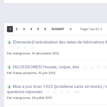
1
2
3
4
5
6
SUIVANT
Page 1 sur 22
[Demande]Centralisation des dates de fabrications
1
2
3
4
Par
mangroove
,
14 décembre 2013
[ACCESSOIRES] Housse, coque, étui
1
2
3
4
Par
Fraise-pistache
,
10 juin 2013
Mise à jour Acer 1.023 (problème carte sd résolu) / in
questions réponses
1
2
3
4
17
Par
mangroove
,
29 juillet 2013