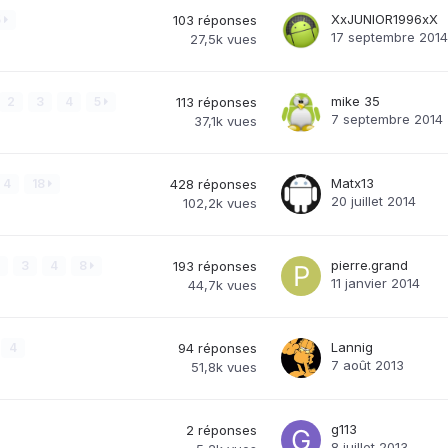
XxJUNIOR1996xX
5
103
réponses
17 septembre 2014
27,5k
vues
mike 35
2
3
4
5
113
réponses
7 septembre 2014
37,1k
vues
Matx13
4
18
428
réponses
20 juillet 2014
102,2k
vues
pierre.grand
3
4
8
193
réponses
11 janvier 2014
44,7k
vues
Lannig
4
94
réponses
7 août 2013
51,8k
vues
g113
2
réponses
8 juillet 2013