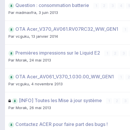
Question : consommation batterie
1
2
3
4
Par
madmaxfra
,
3 juin 2013
OTA Acer_V370_AV061.RV07RC32_WW_GEN1
1
Par
vcguku
,
13 janvier 2014
Premières impressions sur le Liquid E2
1
2
3
Par
Morak
,
24 mai 2013
OTA Acer_AV061_V370_1.030.00_WW_GEN1
1
2
Par
vcguku
,
4 novembre 2013
[INFO] Toutes les Mise à jour système
1
2
3
Par
Morak
,
26 mai 2013
Contactez ACER pour faire part des bugs !