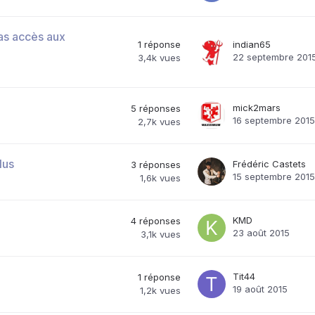
as accès aux
1
réponse
indian65
22 septembre 201
3,4k
vues
mick2mars
5
réponses
16 septembre 2015
2,7k
vues
lus
Frédéric Castets
3
réponses
15 septembre 2015
1,6k
vues
KMD
4
réponses
23 août 2015
3,1k
vues
Tit44
1
réponse
19 août 2015
1,2k
vues