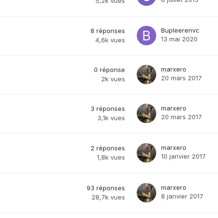
5,2k
vues
Bupleerenvc
8
réponses
13 mai 2020
4,6k
vues
marxero
0
réponse
20 mars 2017
2k
vues
marxero
3
réponses
20 mars 2017
3,1k
vues
marxero
2
réponses
10 janvier 2017
1,8k
vues
marxero
93
réponses
8 janvier 2017
28,7k
vues