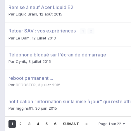
Remise à neuf Acer Liquid E2
Par
Liquid Brain
,
12 août 2015
Retour SAV : vos exprériences
1
2
Par
Le Dam
,
12 juillet 2013
Téléphone bloqué sur l'écran de démarrage
Par
Cynik
,
3 juillet 2015
reboot permanent ...
Par
DECOSTER
,
3 juillet 2015
notification "information sur la mise à jour" qui reste aff
Par
higgins91
,
30 juin 2015
1
2
3
4
5
6
SUIVANT
Page 1 sur 22