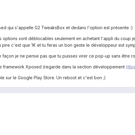
sed qui s'appelle G2 TweaksBox et dedans l'option est présente :)
s options sont déblocables seulement en achetant l'appli du coup je n
 pire c'est que 1€ et tu feras un bon geste le développeur est symp
ute façon je ne pense pas que tu puisses virer ce pop-up sans être r
aller le framework Xposed (regarde dans la section développement
http
ble sur le Google Play Store. Un reboot et c'est bon ;)