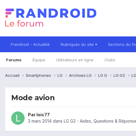
Frandroid - Actualité
Rubriques du site
Sections du f
Forums
Équipe
Utilisateurs en ligne
Clubs
Accueil
Smartphones
LG
Archives LG
LG G
LG G2
LG
Mode avion
Par
loic77
3 mars 2014
dans
LG G2 - Aides, Questions & Répons