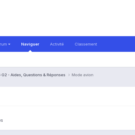
orum
Naviguer
Activité
Classement
 G2 - Aides, Questions & Réponses
Mode avion
es