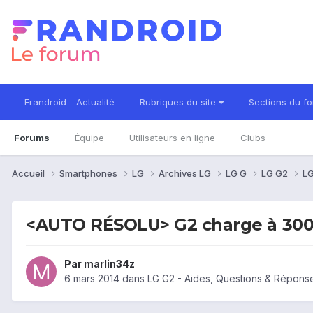
Frandroid - Actualité
Rubriques du site
Sections du f
Forums
Équipe
Utilisateurs en ligne
Clubs
Accueil
Smartphones
LG
Archives LG
LG G
LG G2
LG
<AUTO RÉSOLU> G2 charge à 300
Par
marlin34z
6 mars 2014
dans
LG G2 - Aides, Questions & Répons