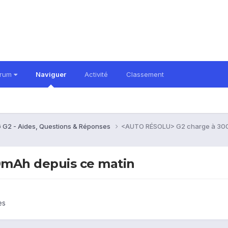
orum
Naviguer
Activité
Classement
 G2 - Aides, Questions & Réponses
<AUTO RÉSOLU> G2 charge à 300
mAh depuis ce matin
es