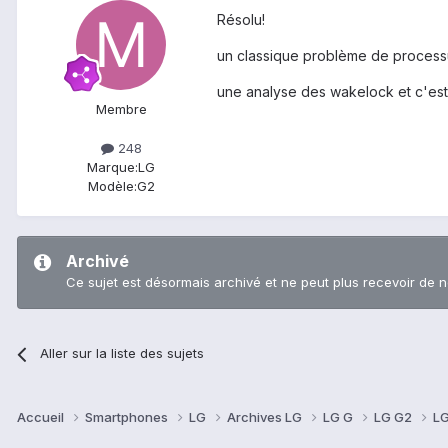
Résolu!
un classique problème de processu
une analyse des wakelock et c'est 
Membre
248
Marque:
LG
Modèle:
G2
Archivé
Ce sujet est désormais archivé et ne peut plus recevoir de 
Aller sur la liste des sujets
Accueil
Smartphones
LG
Archives LG
LG G
LG G2
LG