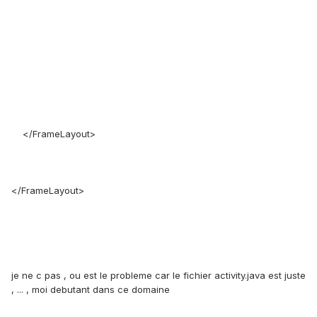
</FrameLayout>
</FrameLayout>
je ne c pas , ou est le probleme car le fichier activity.java est juste
, ... , moi debutant dans ce domaine