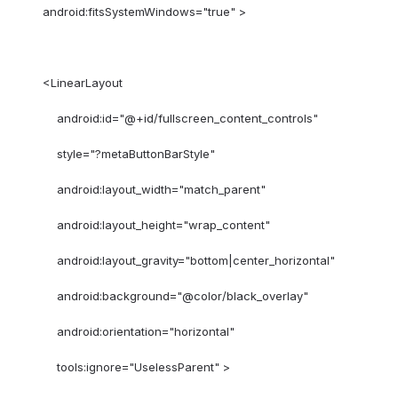
android:fitsSystemWindows="true" >
<LinearLayout
android:id="@+id/fullscreen_content_controls"
style="?metaButtonBarStyle"
android:layout_width="match_parent"
android:layout_height="wrap_content"
android:layout_gravity="bottom|center_horizontal"
android:background="@color/black_overlay"
android:orientation="horizontal"
tools:ignore="UselessParent" >