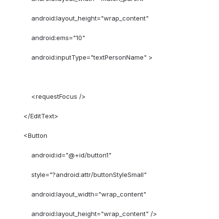
android:layout_height="wrap_content"
android:ems="10"
android:inputType="textPersonName" >
<requestFocus />
</EditText>
<Button
android:id="@+id/button1"
style="?android:attr/buttonStyleSmall"
android:layout_width="wrap_content"
android:layout_height="wrap_content" />