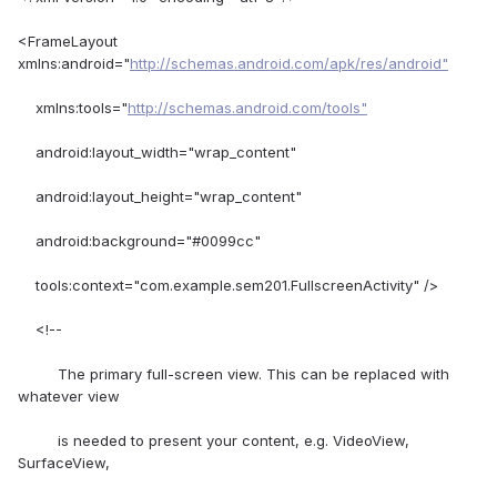
<FrameLayout
xmlns:android="
http://schemas.android.com/apk/res/android"
xmlns:tools="
http://schemas.android.com/tools"
android:layout_width="wrap_content"
android:layout_height="wrap_content"
android:background="#0099cc"
tools:context="com.example.sem201.FullscreenActivity" />
<!--
The primary full-screen view. This can be replaced with
whatever view
is needed to present your content, e.g. VideoView,
SurfaceView,