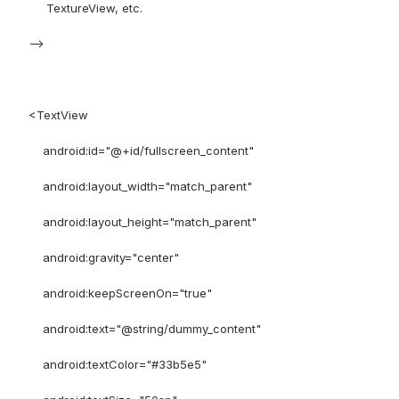
TextureView, etc.
-->
<TextView
android:id="@+id/fullscreen_content"
android:layout_width="match_parent"
android:layout_height="match_parent"
android:gravity="center"
android:keepScreenOn="true"
android:text="@string/dummy_content"
android:textColor="#33b5e5"