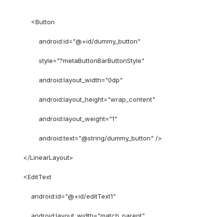
<Button
android:id="@+id/dummy_button"
style="?metaButtonBarButtonStyle"
android:layout_width="0dp"
android:layout_height="wrap_content"
android:layout_weight="1"
android:text="@string/dummy_button" />
</LinearLayout>
<EditText
android:id="@+id/editText1"
android:layout_width="match_parent"