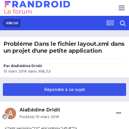
XML/UI
Probléme Dans le fichier layout.xml dans
un projet d'une petite application
Par
AlaEddine Dridii
10 mars 2014
dans
XML/UI
Répondre à ce sujet
AlaEddine Dridii
Posté(e)
10 mars 2014
<?xml version="1.0" encoding="utf-8"?>