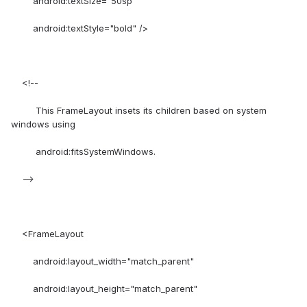
android:textSize="50sp"
android:textStyle="bold" />
<!--
This FrameLayout insets its children based on system
windows using
android:fitsSystemWindows.
-->
<FrameLayout
android:layout_width="match_parent"
android:layout_height="match_parent"