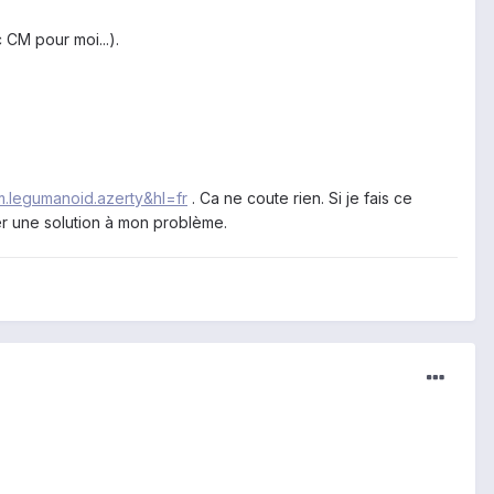
 CM pour moi...).
m.legumanoid.azerty&hl=fr
. Ca ne coute rien. Si je fais ce
ter une solution à mon problème.