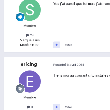
Yes j'ai pareil que toi mais j'ais r
Membre
24
Marque:
asus
Modèle:
tf301
Citer
ericlng
Posté(e)
8 avril 2014
Tiens moi au courant si tu installe
Membre
8
Citer