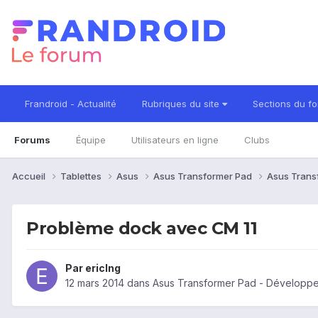
Frandroid - Actualité
Rubriques du site
Sections du f
Forums
Équipe
Utilisateurs en ligne
Clubs
Accueil
Tablettes
Asus
Asus Transformer Pad
Asus Trans
Problème dock avec CM 11
Par
ericlng
12 mars 2014
dans
Asus Transformer Pad - Développ