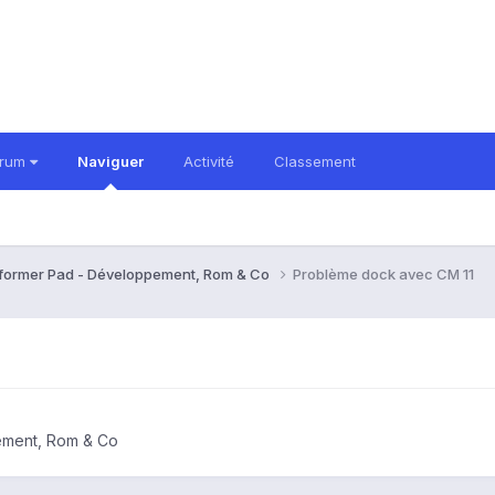
orum
Naviguer
Activité
Classement
former Pad - Développement, Rom & Co
Problème dock avec CM 11
ement, Rom & Co