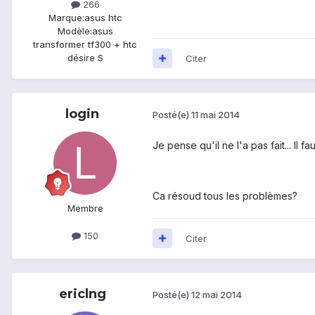
266
Marque:
asus htc
Modèle:
asus
transformer tf300 + htc
désire S
Citer
login
Posté(e)
11 mai 2014
Je pense qu'il ne l'a pas fait... Il 
Ca résoud tous les problèmes?
Membre
150
Citer
ericlng
Posté(e)
12 mai 2014