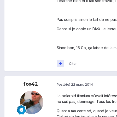
Il marche bien et il fait son travail ;)
Pas compris sinon le fait de ne pas 
Genre si je copie un DivX, le lecteu
Sinon bon, 16 Go, ça laisse de la m
Citer
fox42
Posté(e)
22 mars 2014
La polaroid titanium m'avait intéres
ne suit pas, dommage. Tous les tru
Quant a ma carte sd, quand je veux
Obligé de les installer à la source. 