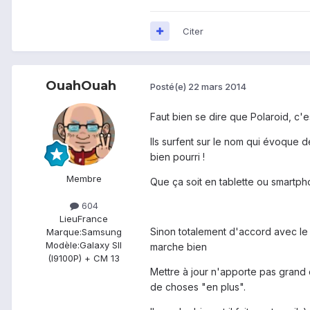
Citer
OuahOuah
Posté(e)
22 mars 2014
Faut bien se dire que Polaroid, c'e
Ils surfent sur le nom qui évoque 
bien pourri !
Membre
Que ça soit en tablette ou smartph
604
Lieu
France
Sinon totalement d'accord avec le fa
Marque:
Samsung
Modèle:
Galaxy SII
marche bien
(I9100P) + CM 13
Mettre à jour n'apporte pas grand
de choses "en plus".