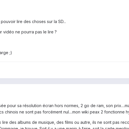
pouvoir lire des choses sur la SD...
r vidéo ne pourra pas le lire ?
arge ;)
sée pour sa résolution écran hors normes, 2 go de ram, son prix....mai
cs chinois ne sont pas forcément nul....mon wiki peax 2 fonctionne 
 lire des albums de musique, des films ou autre, ils ne sont pas rec
Dommage, je trouve. Soit il y a une manip à faire, soit la carte merdoui