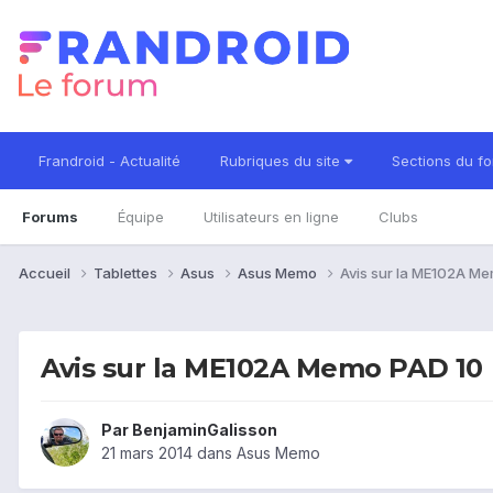
Frandroid - Actualité
Rubriques du site
Sections du f
Forums
Équipe
Utilisateurs en ligne
Clubs
Accueil
Tablettes
Asus
Asus Memo
Avis sur la ME102A M
Avis sur la ME102A Memo PAD 10
Par
BenjaminGalisson
21 mars 2014
dans
Asus Memo