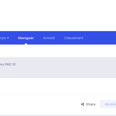
orum
Naviguer
Activité
Classement
emo PAD 10
Share
Abonn