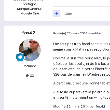
bretagne
Marque:
OnePlus
Modèle:
One
Citer
fox42
Posté(e)
22 mars 2014
(modifié)
l ne faut pas trop focaliser sur le
même sous kiktat va pas révolutionne
Comme je suis tres pointilleux, le
déplacer les applis, ni de lire les
Membre
de la tablette, et je perds l'intérêt
32G bas de gamme? D'autres retour
22
A part cela, c'est une bonne tabl
J'ai testé auparavant la polaroid p
en réalité, notamment un wifi pitoy
Modifié
22 mars 2014
par fox42