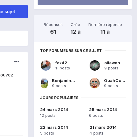
e sujet
Réponses
Créé
Dernière réponse
61
12 a
11 a
TOP FORUMEURS SUR CE SUJET
fox42
oliewan
11 posts
9 posts
 Pouvez
BenjaminGalisson
OuahOuah
9 posts
9 posts
JOURS POPULAIRES
24 mars 2014
25 mars 2014
12 posts
6 posts
22 mars 2014
21 mars 2014
5 posts
4 posts