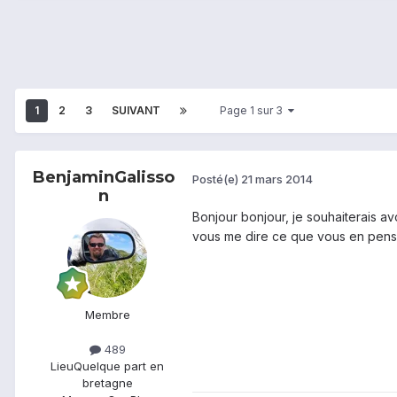
1
2
3
SUIVANT
Page 1 sur 3
BenjaminGalisso
Posté(e)
21 mars 2014
n
Bonjour bonjour, je souhaiterais avo
vous me dire ce que vous en pense
Membre
489
Lieu
Quelque part en
bretagne