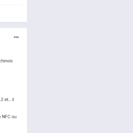
chinois
et... il
re NFC ou