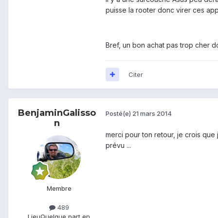
puisse la rooter donc virer ces appli
Bref, un bon achat pas trop cher do
Citer
BenjaminGalisso
Posté(e)
21 mars 2014
n
merci pour ton retour, je crois que 
prévu ...
Membre
489
Lieu
Quelque part en