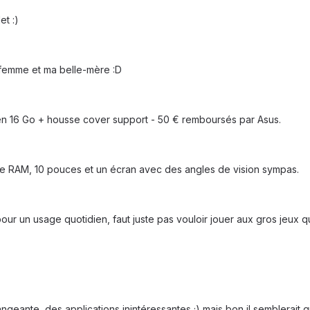
et :)
 femme et ma belle-mère :D
 en 16 Go + housse cover support - 50 € remboursés par Asus.
de RAM, 10 pouces et un écran avec des angles de vision sympas.
pour un usage quotidien, faut juste pas vouloir jouer aux gros jeux q
ngeante, des applications inintéressantes ;) mais bon il semblerait 