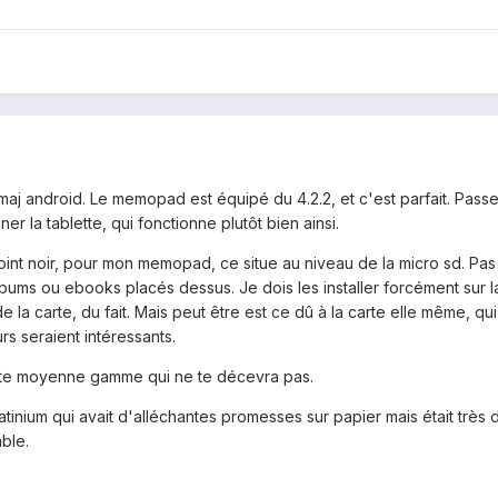
s maj android. Le memopad est équipé du 4.2.2, et c'est parfait. Pass
r la tablette, qui fonctionne plutôt bien ainsi.
 point noir, pour mon memopad, ce situe au niveau de la micro sd. Pa
 albums ou ebooks placés dessus. Je dois les installer forcément sur 
 de la carte, du fait. Mais peut être est ce dû à la carte elle même, qu
s seraient intéressants.
ette moyenne gamme qui ne te décevra pas.
latinium qui avait d'alléchantes promesses sur papier mais était très
able.