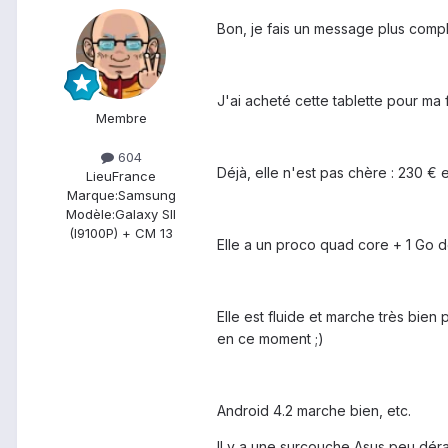
Bon, je fais un message plus compl
J'ai acheté cette tablette pour ma
Membre
604
Déjà, elle n'est pas chère : 230 €
Lieu
France
Marque:
Samsung
Modèle:
Galaxy SII
(I9100P) + CM 13
Elle a un proco quad core + 1 Go 
Elle est fluide et marche très bien 
en ce moment ;)
Android 4.2 marche bien, etc.
Il y a une surcouche Asus peu déra