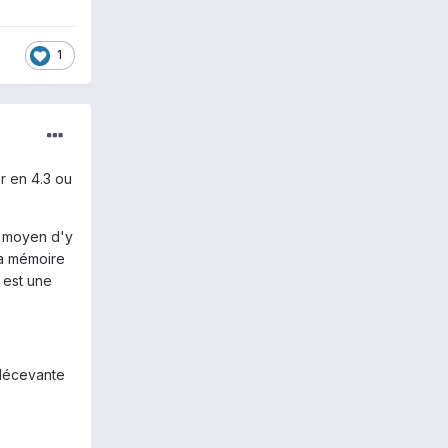
1
er en 4.3 ou
s moyen d'y
la mémoire
i est une
 décevante