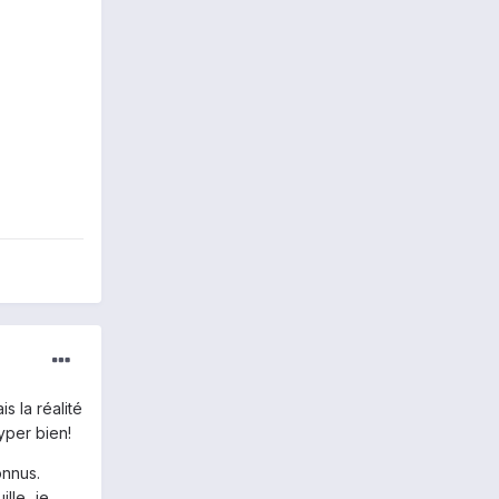
s la réalité
hyper bien!
onnus.
lle...je