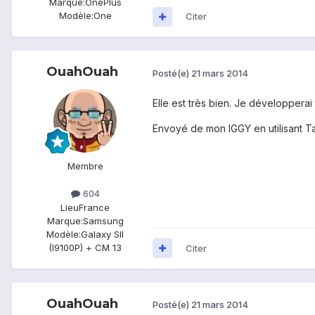
Marque:
OnePlus
Modèle:
One
Citer
OuahOuah
Posté(e)
21 mars 2014
Elle est très bien. Je développerai 
Envoyé de mon IGGY en utilisant T
Membre
604
Lieu
France
Marque:
Samsung
Modèle:
Galaxy SII
(I9100P) + CM 13
Citer
OuahOuah
Posté(e)
21 mars 2014