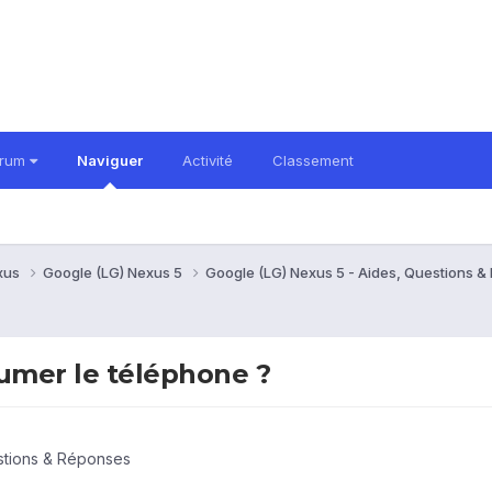
orum
Naviguer
Activité
Classement
xus
Google (LG) Nexus 5
Google (LG) Nexus 5 - Aides, Questions 
lumer le téléphone ?
stions & Réponses