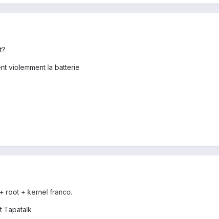
it?
nt violemment la batterie
+ root + kernel franco.
t Tapatalk