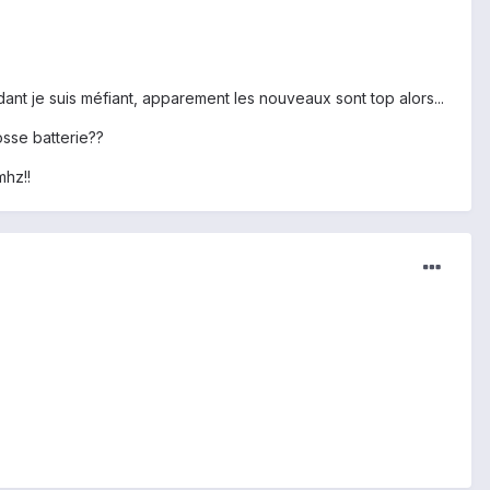
dant je suis méfiant, apparement les nouveaux sont top alors...
osse batterie??
mhz!!