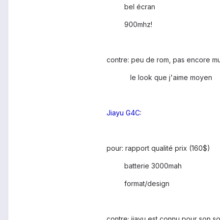
bel écran
900mhz!
contre: peu de rom, pas encore mu
le look que j'aime moyen
Jiayu G4C:
pour: rapport qualité prix (160$)
batterie 3000mah
format/design
contre; jiayu est connu pour son so