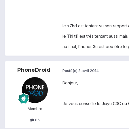
le x7hd est tentant vu son rapport 
le Thl t11 est trés tentant aussi m
au final, l'honor 3c est peu être l
PhoneDroid
Posté(e)
3 avril 2014
Bonjour,
Je vous conseille le Jiayu G3C o
Membre
86