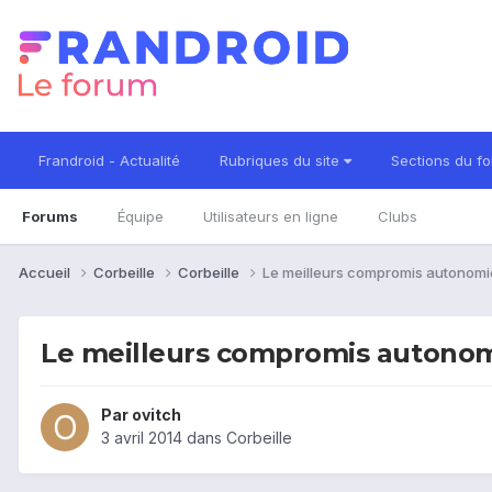
Frandroid - Actualité
Rubriques du site
Sections du f
Forums
Équipe
Utilisateurs en ligne
Clubs
Accueil
Corbeille
Corbeille
Le meilleurs compromis autonom
Le meilleurs compromis autonom
Par
ovitch
3 avril 2014
dans
Corbeille