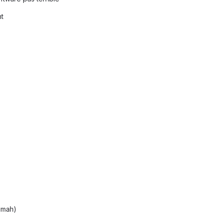
t
é
mah)