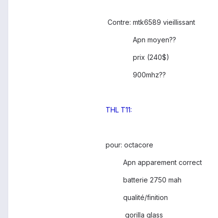
Contre: mtk6589 vieillissant
Apn moyen??
prix (240$)
900mhz??
THL T11:
pour: octacore
Apn apparement correct
batterie 2750 mah
qualité/finition
gorilla glass