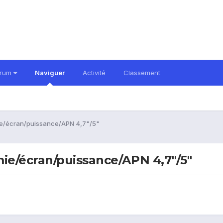
orum
Naviguer
Activité
Classement
ie/écran/puissance/APN 4,7"/5"
ie/écran/puissance/APN 4,7"/5"