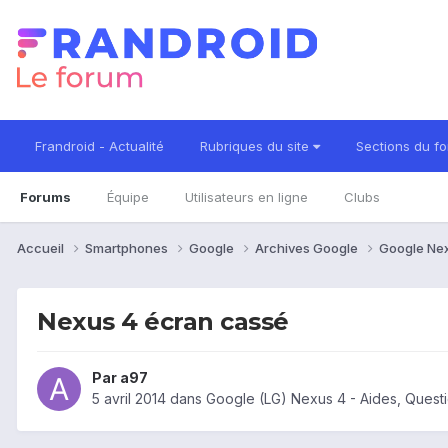
Frandroid - Actualité
Rubriques du site
Sections du f
Forums
Équipe
Utilisateurs en ligne
Clubs
Accueil
Smartphones
Google
Archives Google
Google Ne
Nexus 4 écran cassé
Par
a97
5 avril 2014
dans
Google (LG) Nexus 4 - Aides, Ques