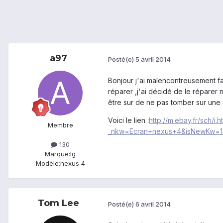
a97
Posté(e)
5 avril 2014
Bonjour j'ai malencontreusement fai
réparer ,j'ai décidé de le réparer 
être sur de ne pas tomber sur une 
Voici le lien :
http://m.ebay.fr/sch/i.h
Membre
_nkw=Ecran+nexus+4&isNewKw=1&
130
Marque:
lg
Modèle:
nexus 4
Tom Lee
Posté(e)
6 avril 2014