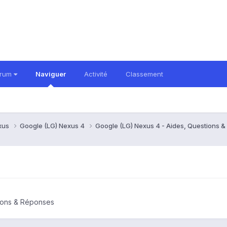
orum
Naviguer
Activité
Classement
xus
Google (LG) Nexus 4
Google (LG) Nexus 4 - Aides, Questions 
tions & Réponses