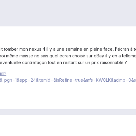
t tomber mon nexus 4 il y a une semaine en pleine face, l'écran à to
moi même mais je ne sais quel écran choisir sur eBay il y en a telle
éventuelle contrefaçon tout en restant sur un prix raisonnable ?
tml?
_pgn=1&epp=24&itemId=&isRefine=true&mfs=KWCLK&acimp=0&sq