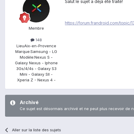
Salut le sujet a déjà été traité!
https://forum.frandroid.com/topic
Membre
148
Lieu
Aix-en-Provence
Marque:
Samsung - LG
Modèle:
Nexus S -
Galaxy Nexus - Iphone
3Gs/4/4s - Galaxy S3
Mini - Galaxy SII -
Xperia Z - Nexus 4 -
Archivé
Ce sujet est désormais archivé et ne peut plus recevoir de 
Aller sur la liste des sujets