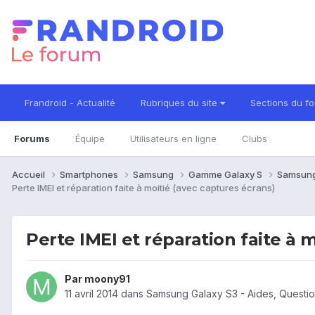
Frandroid - Actualité
Rubriques du site
Sections du f
Forums
Équipe
Utilisateurs en ligne
Clubs
Accueil
Smartphones
Samsung
Gamme Galaxy S
Samsung
Perte IMEI et réparation faite à moitié (avec captures écrans)
Perte IMEI et réparation faite à 
Par
moony91
11 avril 2014
dans
Samsung Galaxy S3 - Aides, Questi