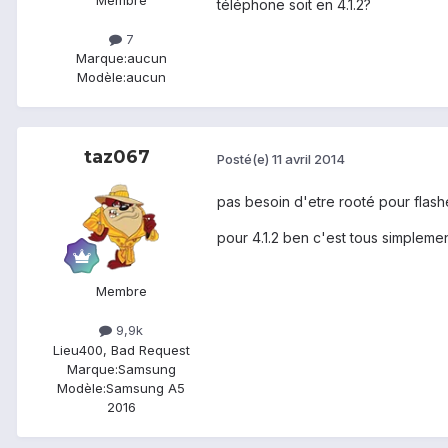
Membre
téléphone soit en 4.1.2?
7
Marque:
aucun
Modèle:
aucun
taz067
Posté(e)
11 avril 2014
pas besoin d'etre rooté pour flasher
pour 4.1.2 ben c'est tous simplement
Membre
9,9k
Lieu
400, Bad Request
Marque:
Samsung
Modèle:
Samsung A5
2016