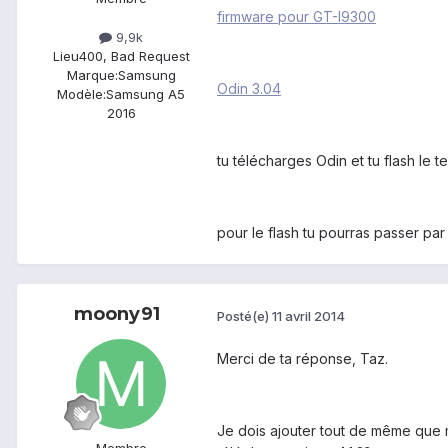
firmware pour GT-I9300
9,9k
Lieu
400, Bad Request
Marque:
Samsung
Odin 3.04
Modèle:
Samsung A5
2016
tu télécharges Odin et tu flash le 
pour le flash tu pourras passer par
moony91
Posté(e)
11 avril 2014
Merci de ta réponse, Taz.
Je dois ajouter tout de même que m