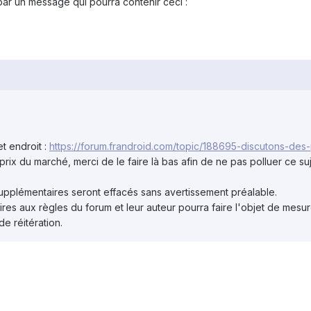
s par un message qui pourra contenir ceci :
t endroit :
https://forum.frandroid.com/topic/188695-discutons-des-
rix du marché, merci de le faire là bas afin de ne pas polluer ce su
upplémentaires seront effacés sans avertissement préalable.
ires aux règles du forum et leur auteur pourra faire l'objet de mesu
de réitération.