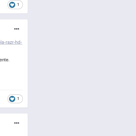
1
la-razr-hd-
ente.
1