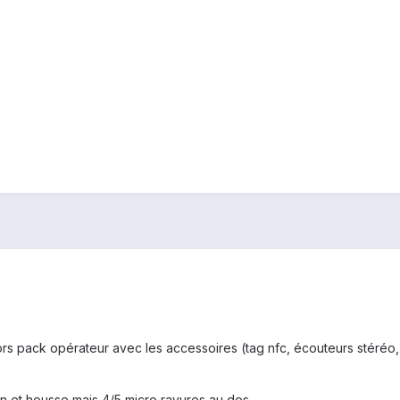
rs pack opérateur avec les accessoires (tag nfc, écouteurs stéréo,
ran et housse mais 4/5 micro rayures au dos.