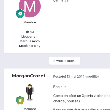
Ça me va.
Membre
43
Lieu
panam
Marque:
moto
Modèle:
x play
2 weeks later...
MorganCrozet
Posté(e)
13 mai 2014
(modifié)
Bonjour,
Combien côté un Xperia z blanc ho
charge, housse).
Membre
Il est en bon état avec film sur éc