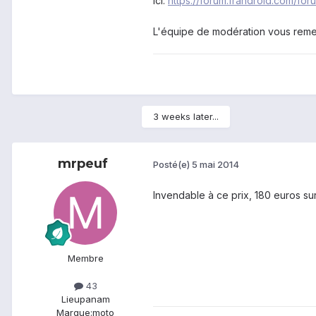
ici:
https://forum.frandroid.com/f
L'équipe de modération vous reme
3 weeks later...
mrpeuf
Posté(e)
5 mai 2014
Invendable à ce prix, 180 euros su
Membre
43
Lieu
panam
Marque:
moto