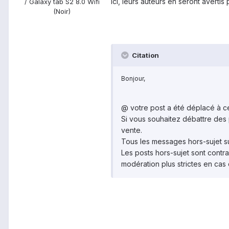
ici, leurs auteurs en seront averti
/ Galaxy tab S2 8.0 Wifi
(Noir)
Citation
Bonjour,
@
votre post a été déplacé à ce
Si vous souhaitez débattre des p
vente.
Tous les messages hors-sujet s
Les posts hors-sujet sont contra
modération plus strictes en cas 