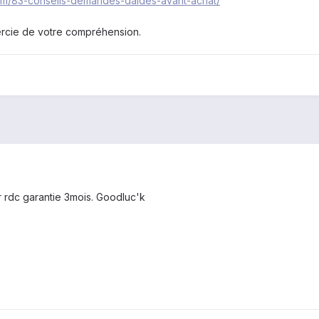
orum/83-conseils-demandes-daides-avant-achat/
rcie de votre compréhension.
r rdc garantie 3mois. Goodluc'k