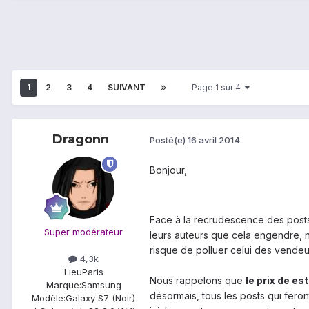
1
2
3
4
SUIVANT
Page 1 sur 4
Dragonn
Posté(e)
16 avril 2014
Bonjour,
Face à la recrudescence des posts
Super modérateur
leurs auteurs que cela engendre, 
risque de polluer celui des vendeu
4,3k
Lieu
Paris
Nous rappelons que
le prix de est
Marque:
Samsung
désormais, tous les posts qui fero
Modèle:
Galaxy S7 (Noir)