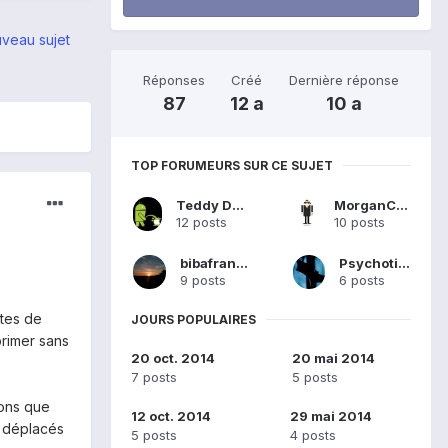
veau sujet
Réponses
Créé
Dernière réponse
87
12 a
10 a
TOP FORUMEURS SUR CE SUJET
Teddy Du 84
MorganCrozet
12 posts
10 posts
bibafranck
Psychotiks
9 posts
6 posts
ntes de
JOURS POPULAIRES
primer sans
20 oct. 2014
20 mai 2014
7 posts
5 posts
ons que
12 oct. 2014
29 mai 2014
t déplacés
5 posts
4 posts