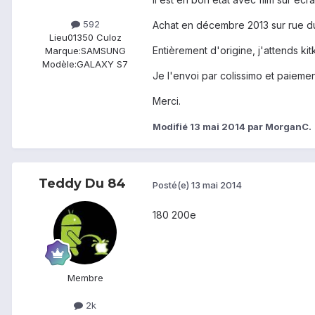
592
Achat en décembre 2013 sur rue d
Lieu
01350 Culoz
Entièrement d'origine, j'attends kit
Marque:
SAMSUNG
Modèle:
GALAXY S7
Je l'envoi par colissimo et paieme
Merci.
Modifié
13 mai 2014
par MorganC.
Teddy Du 84
Posté(e)
13 mai 2014
180 200e
Membre
2k