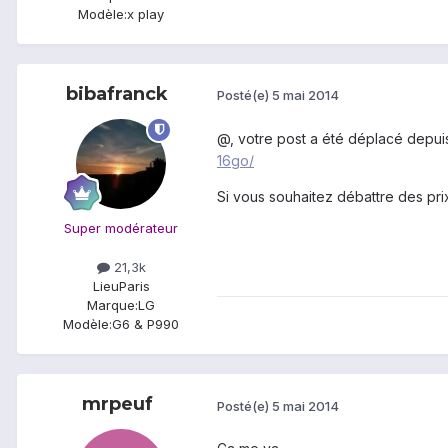
Modèle:
x play
bibafranck
Posté(e)
5 mai 2014
@
, votre post a été déplacé depuis
16go/
Si vous souhaitez débattre des prix
Super modérateur
21,3k
Lieu
Paris
Marque:
LG
Modèle:
G6 & P990
mrpeuf
Posté(e)
5 mai 2014