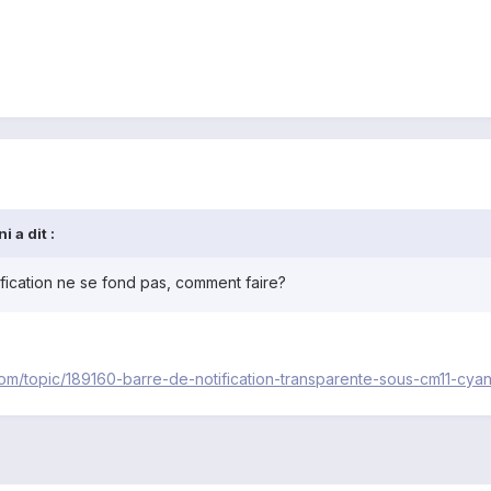
 a dit :
otification ne se fond pas, comment faire?
.com/topic/189160-barre-de-notification-transparente-sous-cm11-cya