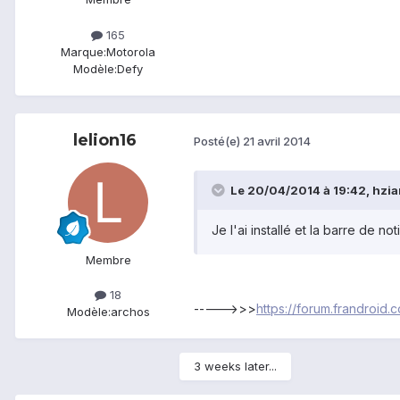
165
Marque:
Motorola
Modèle:
Defy
lelion16
Posté(e)
21 avril 2014
Le 20/04/2014 à 19:42, hziani
Je l'ai installé et la barre de n
Membre
18
----->>>
https://forum.frandroid
Modèle:
archos
3 weeks later...