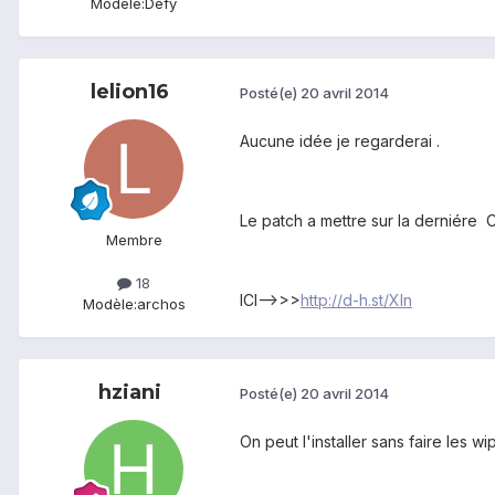
Modèle:
Defy
lelion16
Posté(e)
20 avril 2014
Aucune idée je regarderai .
Le patch a mettre sur la derniér
Membre
18
ICI-->>>
http://d-h.st/XIn
Modèle:
archos
hziani
Posté(e)
20 avril 2014
On peut l'installer sans faire les w