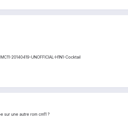
e CMC11-20140419-UNOFFICIAL-H1N1-Cocktail
ipe sur une autre rom cm11 ?