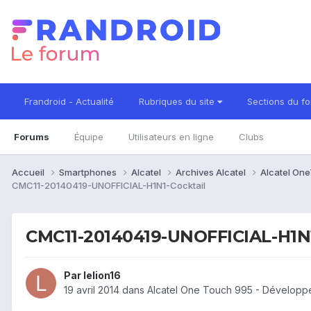
Frandroid - Actualité
Rubriques du site
Sections du f
Forums
Équipe
Utilisateurs en ligne
Clubs
Accueil
Smartphones
Alcatel
Archives Alcatel
Alcatel On
CMC11-20140419-UNOFFICIAL-H1N1-Cocktail
CMC11-20140419-UNOFFICIAL-H1N1
Par
lelion16
19 avril 2014
dans
Alcatel One Touch 995 - Développe