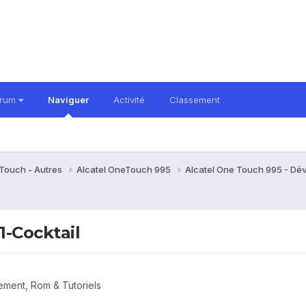
orum
Naviguer
Activité
Classement
eTouch - Autres
Alcatel OneTouch 995
Alcatel One Touch 995 - Dé
-Cocktail
ment, Rom & Tutoriels