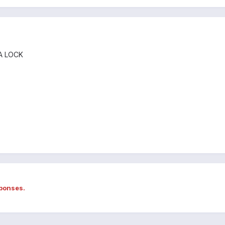
,A LOCK
éponses.