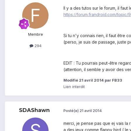
Il y a des tutos sur le forum, il fau
https://forum.frandroid.com/topic/
Membre
Si tu n'y connais rien, il faut être
(perso, je suis de passage, juste 
294
EDIT : Tu pourrais peut-être regarde
(attention, il semble y avoir des ve
Modifié
21 avril 2014
par FB33
Lien interdit
SDAShawn
Posté(e)
21 avril 2014
merci, je pense pas que ej vais la 
a des jeux comme flappy bird ( le