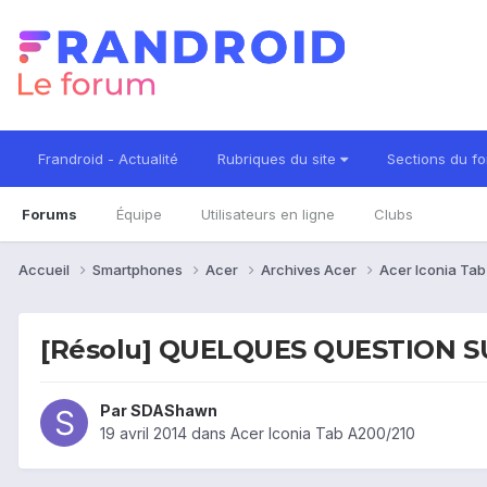
Frandroid - Actualité
Rubriques du site
Sections du f
Forums
Équipe
Utilisateurs en ligne
Clubs
Accueil
Smartphones
Acer
Archives Acer
Acer Iconia Ta
[Résolu] QUELQUES QUESTION 
Par
SDAShawn
19 avril 2014
dans
Acer Iconia Tab A200/210