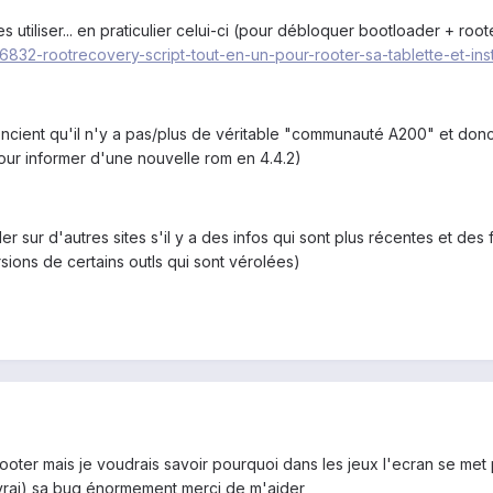
t les utiliser... en praticulier celui-ci (pour débloquer bootloader + ro
96832-rootrecovery-script-tout-en-un-pour-rooter-sa-tablette-et-in
 concient qu'il n'y a pas/plus de véritable "communauté A200" et donc 
pour informer d'une nouvelle rom en 4.4.2)
r sur d'autres sites s'il y a des infos qui sont plus récentes et des 
rsions de certains outls qui sont vérolées)
rooter mais je voudrais savoir pourquoi dans les jeux l'ecran se met 
 vrai) sa bug énormement,merci de m'aider