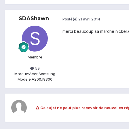
SDAShawn
Posté(e)
21 avril 2014
merci beaucoup sa marche nickel
Membre
59
Marque:
Acer,Samsung
Modèle:
A200,I9300
Ce sujet ne peut plus recevoir de nouvelles r