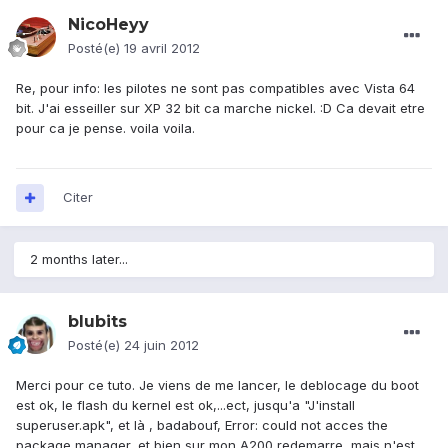
NicoHeyy
Posté(e)
19 avril 2012
Re, pour info: les pilotes ne sont pas compatibles avec Vista 64
bit. J'ai esseiller sur XP 32 bit ca marche nickel. :D Ca devait etre
pour ca je pense. voila voila.
Citer
2 months later...
blubits
Posté(e)
24 juin 2012
Merci pour ce tuto. Je viens de me lancer, le deblocage du boot
est ok, le flash du kernel est ok,...ect, jusqu'a "J'install
superuser.apk", et là , badabouf, Error: could not acces the
package manager, et bien sur mon A200 redemarre, mais n'est