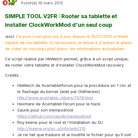
Posté(e)
19 mars 2012
SIMPLE TOOL V2FR : Rooter sa tablette et
installer ClockWorkMod d'un seul coup
:excl:
Ce post n'est plus mis à jour depuis le 15/07/2012 m'étant
séparé de ma tablette. Si nécessaire, je laisse à d'autres le plaisir
de créer un nouveau post avecc les informations actualisées.
Ce script réalisé par HbWelch permet, grâce à un script unique,
de rooter votre tablette et d'installer ClockWorkMod recovery.
Crédits :
HbWelch de Acertabletforum pour la procédure en 1 clic et
le flashage du kernel (aidé par OldHacker)
http://www.acertable...mbers/7978.html
Hexmare de Acertablet Forum pour le hack
Saurik pour son mempodroid
https://github.com/saurik/mempodroid
Roy keene pour le root et l'installation du SU
http://rkeene.org/pr...s/info/wiki/210
Je ne fait que traduire et ai modifié le fichier pour qu'il soit