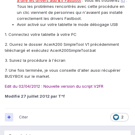
à dire les drivers adb
ET
Fastboot
: Vous les trouverez
ici
.
Tous les problèmes rencontrés avec cette procédure en
un clic viennent de personnes qui n'avaient pas installé
correctement les drivers Fastboot.
Avoir activé sur votre tablette le mode débogage USB
1. Connectez votre tablette à votre PC
2. Ouvrez le dossier AcerA200 SimpleTool V1 précédemment
téléchargé et exécutez AcerA200SimpleTool.bat
3. Suivez la procédure à l'écran
7. Une fois terminée, je vous conseille d'aller aussi récupérer
BUSYBOX sur le market.
Edit du 02/04/2012 : Nouvelle version du script V2FR
Modifié
27 juillet 2012
par T*f
Citer
2