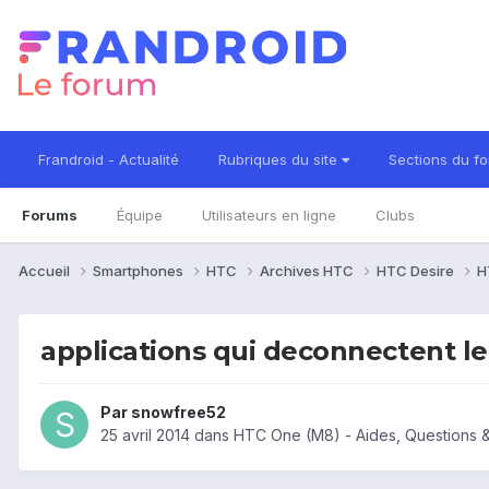
Frandroid - Actualité
Rubriques du site
Sections du f
Forums
Équipe
Utilisateurs en ligne
Clubs
Accueil
Smartphones
HTC
Archives HTC
HTC Desire
H
applications qui deconnectent le 
Par
snowfree52
25 avril 2014
dans
HTC One (M8) - Aides, Questions 