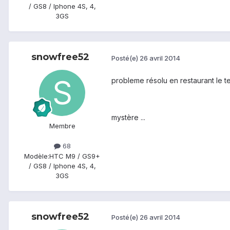
/ GS8 / Iphone 4S, 4,
3GS
snowfree52
Posté(e)
26 avril 2014
probleme résolu en restaurant le t
mystère ...
Membre
68
Modèle:
HTC M9 / GS9+
/ GS8 / Iphone 4S, 4,
3GS
snowfree52
Posté(e)
26 avril 2014