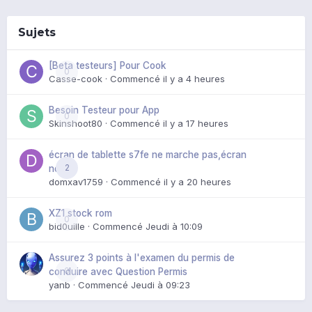
Sujets
[Beta testeurs] Pour Cook
0
Casse-cook
· Commencé
il y a 4 heures
Besoin Testeur pour App
0
Skinshoot80
· Commencé
il y a 17 heures
écran de tablette s7fe ne marche pas,écran
2
noir
domxav1759
· Commencé
il y a 20 heures
XZ1 stock rom
0
bid0uille
· Commencé
Jeudi à 10:09
Assurez 3 points à l'examen du permis de
0
conduire avec Question Permis
yanb
· Commencé
Jeudi à 09:23