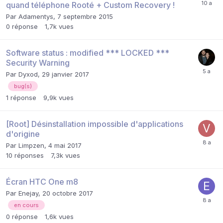
quand téléphone Rooté + Custom Recovery !
Par
Adamentys
,
7 septembre 2015
0
réponse
1,7k
vues
Software status : modified *** LOCKED ***
Security Warning
Par
Dyxod
,
29 janvier 2017
bug(s)
1
réponse
9,9k
vues
[Root] Désinstallation impossible d'applications
d'origine
Par
Limpzen
,
4 mai 2017
10
réponses
7,3k
vues
Écran HTC One m8
Par
Enejay
,
20 octobre 2017
en cours
0
réponse
1,6k
vues