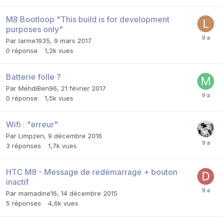
M8 Bootloop "This build is for development
purposes only"
Par
larme1935
,
9 mars 2017
0
réponse
1,2k
vues
Batterie folle ?
Par
MehdiBen96
,
21 février 2017
0
réponse
1,5k
vues
Wifi : "erreur"
Par
Limpzen
,
9 décembre 2016
3
réponses
1,7k
vues
HTC M8 - Message de redémarrage + bouton
inactif
Par
mamadine16
,
14 décembre 2015
5
réponses
4,6k
vues