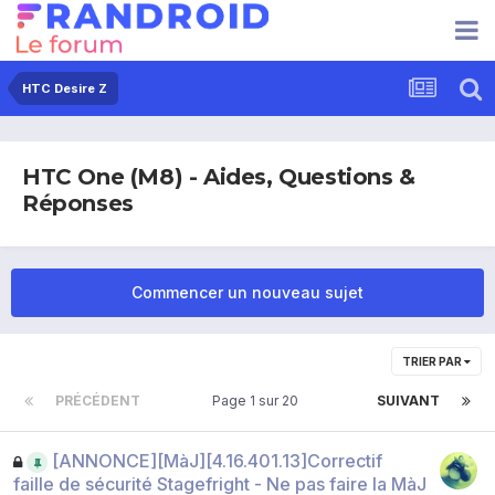
HTC Desire Z
HTC One (M8) - Aides, Questions &
Réponses
Commencer un nouveau sujet
TRIER PAR
PRÉCÉDENT
Page 1 sur 20
SUIVANT
[ANNONCE][MàJ][4.16.401.13]Correctif
faille de sécurité Stagefright - Ne pas faire la MàJ