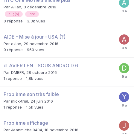
Par
Alllan
,
3 décembre 2016
bug(s)
info
0
réponse
3,3k
vues
AIDE - Mise à jour - USA (?)
Par
azlan
,
29 novembre 2016
0
réponse
960
vues
cLAVIER LENT SOUS ANDROID 6
Par
DMBFR
,
28 octobre 2016
1
réponse
1,8k
vues
Problème son très faible
Par
mick-trial
,
24 juin 2016
1
réponse
1,5k
vues
Problème affichage
Par
Jeanmichel0404
,
18 novembre 2016