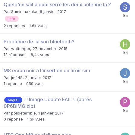
Quelq'un sait a quoi serre les deux antenne la ?
Par
Samir_nazaka
,
6 janvier 2017
info
2
réponses
1,6k
vues
Problème de liaison bluetooth?
Par
wolfenger
,
27 novembre 2015
12
réponses
8,4k
vues
M8 écran noir à l'insertion du tiroir sim
Par
jm445
,
2 janvier 2017
1
réponse
959
vues
!! Image Udapte FAIL !! (après
bug(s)
0P6BIMG.zip)
Par
pololeterrible
,
1 janvier 2017
0
réponse
1,3k
vues
HTC One M8 ne s'allume plus