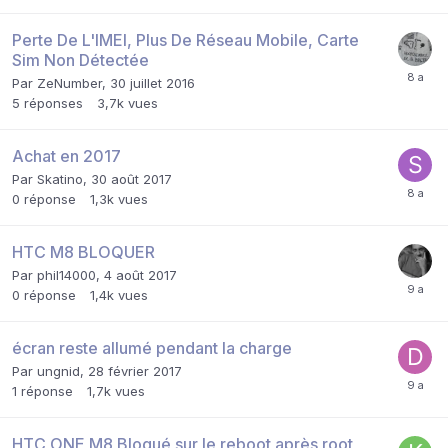
Perte De L'IMEI, Plus De Réseau Mobile, Carte
Sim Non Détectée
Par
ZeNumber
,
30 juillet 2016
5
réponses
3,7k
vues
Achat en 2017
Par
Skatino
,
30 août 2017
0
réponse
1,3k
vues
HTC M8 BLOQUER
Par
phil14000
,
4 août 2017
0
réponse
1,4k
vues
écran reste allumé pendant la charge
Par
ungnid
,
28 février 2017
1
réponse
1,7k
vues
HTC ONE M8 Bloqué sur le reboot après root