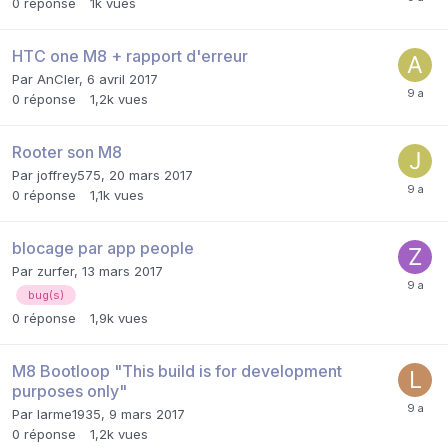
0
réponse
1k
vues
HTC one M8 + rapport d'erreur
Par
AnCler
,
6 avril 2017
0
réponse
1,2k
vues
Rooter son M8
Par
joffrey575
,
20 mars 2017
0
réponse
1,1k
vues
blocage par app people
Par
zurfer
,
13 mars 2017
bug(s)
0
réponse
1,9k
vues
M8 Bootloop "This build is for development
purposes only"
Par
larme1935
,
9 mars 2017
0
réponse
1,2k
vues