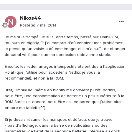
Nikos44
Posté(e)
7 mai 2014
Je me suis trompé: Je suis, entre temps, passé sur OmniROM,
toujours en nightly. Et j'ai compris d'où venaient mes problèmes:
je pense qu'un voisin a dû emménager et il m'a suffit de changer
de canal wi-fi pour que ma connexion redevienne stable.
Ensuite, les redémarrages intempestifs étaient dus à l'application
Hola! (que j'utilise pour accéder à Netflix; je vous la
recommande!), et non à la ROM.
Bref, OmniROM, même en nightly me convient plutôt, hormis,
peut-être, une consommation de batterie un peu supérieure à la
ROM Stock (et encore, peut-être est-ce parce que j'utilise plus
encore ma tablette!^^).
Si je devais résumer les manques et défauts que je trouve:
- pas d'affichage, dans la barre de notifications ou des
paramètres, de l'état de la seconde batterie, intégrée au dock