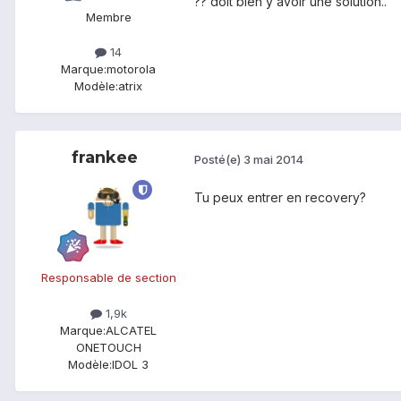
?? doit bien y avoir une solution..
Membre
14
Marque:
motorola
Modèle:
atrix
frankee
Posté(e)
3 mai 2014
Tu peux entrer en recovery?
Responsable de section
1,9k
Marque:
ALCATEL
ONETOUCH
Modèle:
IDOL 3