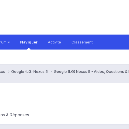
orum
Naviguer
Activité
Classement
xus
Google (LG) Nexus 5
Google (LG) Nexus 5 - Aides, Questions 
ions & Réponses