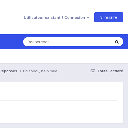
S’inscrire
Utilisateur existant ? Connexion
& Réponses
un souci , help mee !
Toute l’activité