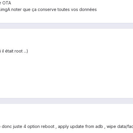
ur OTA
.
img
A noter que ça conserve toutes vos données
l était root ...)
té donc juste 4 option reboot , apply update from adb , wipe data/fac