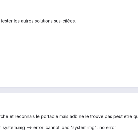
ester les autres solutions sus-citées.
he et reconnais le portable mais adb ne le trouve pas peut etre que 
system.img ==> error: cannot load 'system.img' : no error