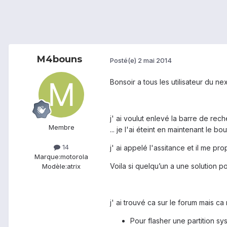
M4bouns
Posté(e)
2 mai 2014
Bonsoir a tous les utilisateur du ne
j' ai voulut enlevé la barre de re
Membre
... je l'ai éteint en maintenant le
14
j' ai appelé l'assitance et il me p
Marque:
motorola
Voila si quelqu’un a une solution
Modèle:
atrix
j' ai trouvé ca sur le forum mais c
Pour flasher une partition s