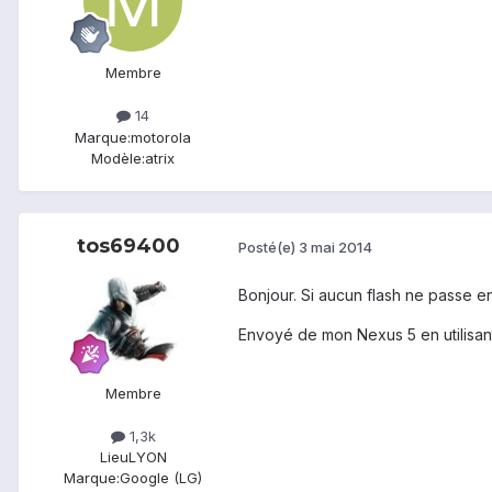
Membre
14
Marque:
motorola
Modèle:
atrix
tos69400
Posté(e)
3 mai 2014
Bonjour. Si aucun flash ne passe en
Envoyé de mon Nexus 5 en utilisan
Membre
1,3k
Lieu
LYON
Marque:
Google (LG)