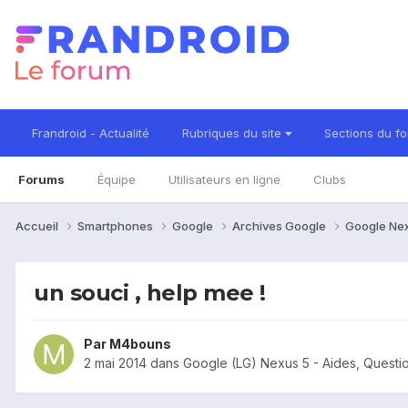
Frandroid - Actualité
Rubriques du site
Sections du f
Forums
Équipe
Utilisateurs en ligne
Clubs
Accueil
Smartphones
Google
Archives Google
Google Ne
un souci , help mee !
Par
M4bouns
2 mai 2014
dans
Google (LG) Nexus 5 - Aides, Quest