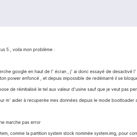
xus 5 , voila mon problème :
cherche google en haut de l' écran , j' ai donc essayé de desactivé
 bouton power enfoncé , et depuis impossible de redémarré il se bloqu
ropose de réinitialisé le tel aux valeur d'usine sauf que je veut pas 
 pour m' aider à recuperée mes données depuis le mode bootloader 
a ne marche pas error
ystem, comme la partition system stock nommée system.img, pour corri