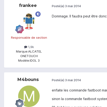
frankee
Posté(e)
3 mai 2014
Dommage. Il faudra peut être donc t
Responsable de section
1,9k
Marque:
ALCATEL
ONETOUCH
Modèle:
IDOL 3
M4bouns
Posté(e)
3 mai 2014
enfaite les commande fastboot marc
sinon la commande fastboot system 