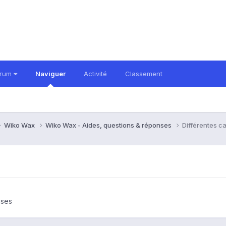
orum
Naviguer
Activité
Classement
Wiko Wax
Wiko Wax - Aides, questions & réponses
Différentes c
nses