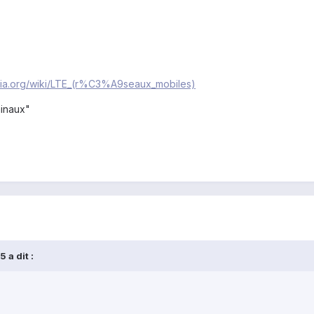
pedia.org/wiki/LTE_(r%C3%A9seaux_mobiles)
minaux"
 a dit :