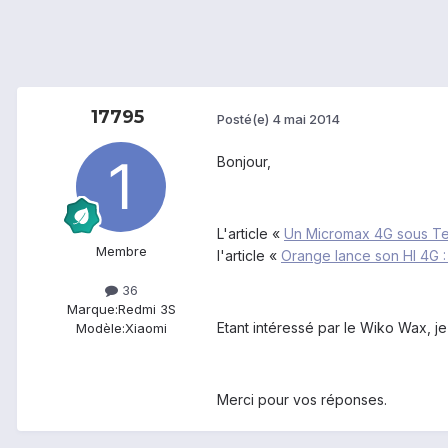
17795
Posté(e)
4 mai 2014
Bonjour,
L'article «
Un Micromax 4G sous Teg
Membre
l'article «
Orange lance son HI 4G : 
36
Marque:
Redmi 3S
Etant intéressé par le Wiko Wax, j
Modèle:
Xiaomi
Merci pour vos réponses.