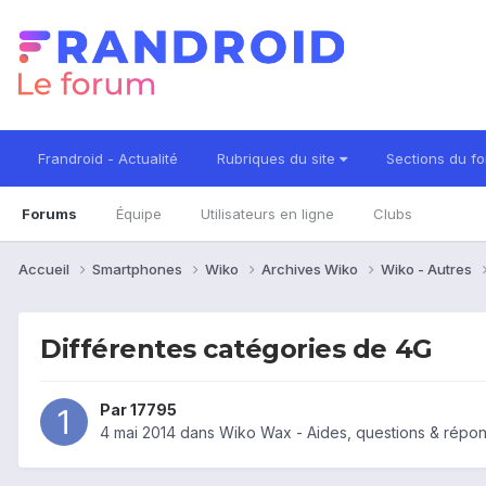
Frandroid - Actualité
Rubriques du site
Sections du f
Forums
Équipe
Utilisateurs en ligne
Clubs
Accueil
Smartphones
Wiko
Archives Wiko
Wiko - Autres
Différentes catégories de 4G
Par
17795
4 mai 2014
dans
Wiko Wax - Aides, questions & répo