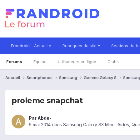
Frandroid - Actualité
Rubriques du site
Sections du f
Forums
Équipe
Utilisateurs en ligne
Clubs
Accueil
Smartphones
Samsung
Gamme Galaxy S
Samsung
proleme snapchat
Par
Abde-_
6 mai 2014
dans
Samsung Galaxy S3 Mini - Aides, Qu