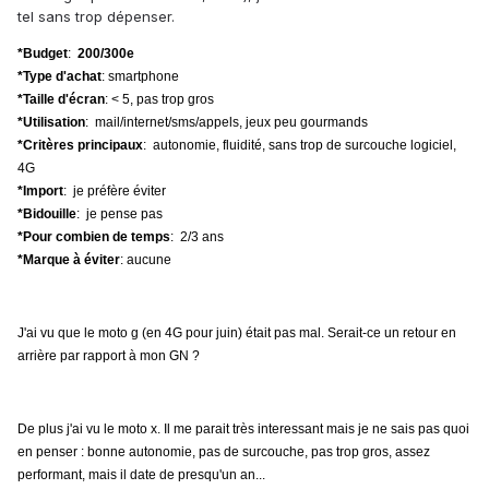
tel sans trop dépenser.
*Budget
:
200/300e
*Type d'achat
: smartphone
*Taille d'écran
: < 5, pas trop gros
*Utilisation
: mail/internet/sms/appels, jeux peu gourmands
*Critères principaux
: autonomie, fluidité, sans trop de surcouche logiciel,
4G
*Import
: je préfère éviter
*Bidouille
: je pense pas
*Pour combien de temps
: 2/3 ans
*Marque à éviter
: aucune
J'ai vu que le moto g (en 4G pour juin) était pas mal. Serait-ce un retour en
arrière par rapport à mon GN ?
De plus j'ai vu le moto x. Il me parait très interessant mais je ne sais pas quoi
en penser : bonne autonomie, pas de surcouche, pas trop gros, assez
performant, mais il date de presqu'un an...