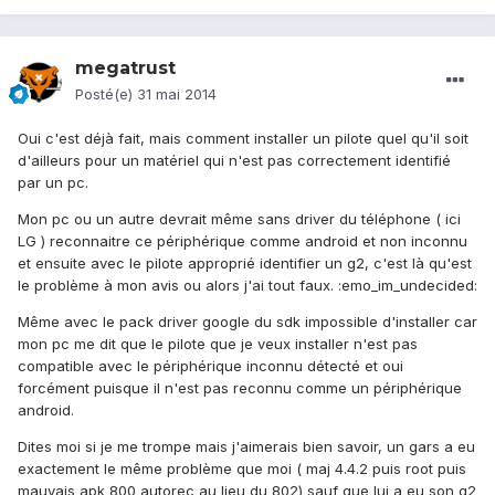
megatrust
Posté(e)
31 mai 2014
Oui c'est déjà fait, mais comment installer un pilote quel qu'il soit
d'ailleurs pour un matériel qui n'est pas correctement identifié
par un pc.
Mon pc ou un autre devrait même sans driver du téléphone ( ici
LG ) reconnaitre ce périphérique comme android et non inconnu
et ensuite avec le pilote approprié identifier un g2, c'est là qu'est
le problème à mon avis ou alors j'ai tout faux. :emo_im_undecided:
Même avec le pack driver google du sdk impossible d'installer car
mon pc me dit que le pilote que je veux installer n'est pas
compatible avec le périphérique inconnu détecté et oui
forcément puisque il n'est pas reconnu comme un périphérique
android.
Dites moi si je me trompe mais j'aimerais bien savoir, un gars a eu
exactement le même problème que moi ( maj 4.4.2 puis root puis
mauvais apk 800 autorec au lieu du 802) sauf que lui a eu son g2