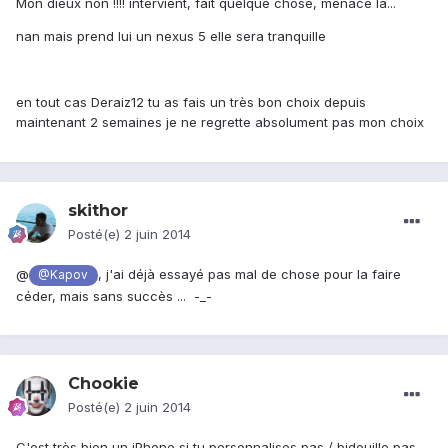
Mon dieux non !!!! intervient, fait quelque chose, menace la...
nan mais prend lui un nexus 5 elle sera tranquille
en tout cas Deraiz12 tu as fais un très bon choix depuis
maintenant 2 semaines je ne regrette absolument pas mon choix
skithor
Posté(e)
2 juin 2014
@
, j'ai déjà essayé pas mal de chose pour la faire
@Kapov
céder, mais sans succès ... -_-
Chookie
Posté(e)
2 juin 2014
C'est très bien un iPhone si tu personnalises pas / bidouille pas.