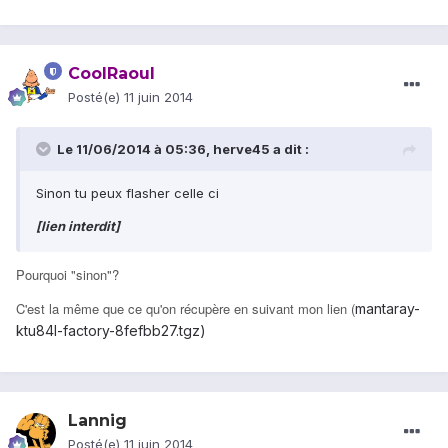
CoolRaoul
Posté(e)
11 juin 2014
Le 11/06/2014 à 05:36, herve45 a dit :
Sinon tu peux flasher celle ci
[lien interdit]
Pourquoi "sinon"?
C'est la même que ce qu'on récupère en suivant mon lien (
mantaray-
ktu84l-factory-8fefbb27.tgz)
Lannig
Posté(e)
11 juin 2014