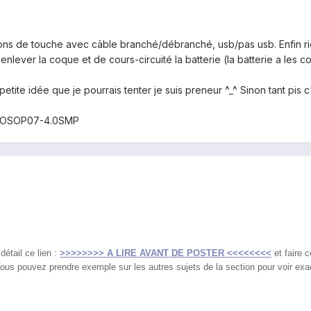
sons de touche avec câble branché/débranché, usb/pas usb. Enfin ri
nlever la coque et de cours-circuité la batterie (la batterie a les co
tite idée que je pourrais tenter je suis preneur ^_^ Sinon tant pis c'e
t INOSOP07-4.0SMP
étail ce lien :
>>>>>>>> A LIRE AVANT DE POSTER <<<<<<<<
et faire c
ous pouvez prendre exemple sur les autres sujets de la section pour voir exact