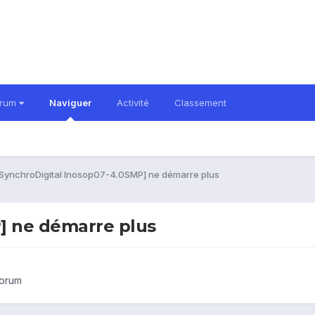
orum
Naviguer
Activité
Classement
SynchroDigital Inosop07-4.0SMP] ne démarre plus
] ne démarre plus
forum