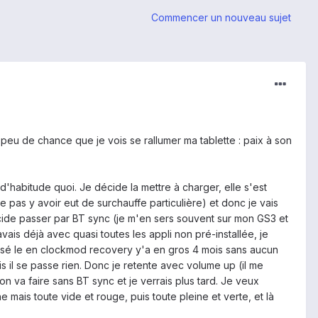
Commencer un nouveau sujet
eu de chance que je vois se rallumer ma tablette : paix à son
'habitude quoi. Je décide la mettre à charger, elle s'est
ble pas y avoir eut de surchauffe particulière) et donc je vais
de passer par BT sync (je m'en sers souvent sur mon GS3 et
avais déjà avec quasi toutes les appli non pré-installée, je
assé le en clockmod recovery y'a en gros 4 mois sans aucun
s il se passe rien. Donc je retente avec volume up (il me
n va faire sans BT sync et je verrais plus tard. Je veux
e mais toute vide et rouge, puis toute pleine et verte, et là