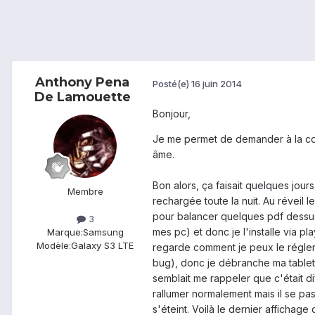
Anthony Pena
Posté(e)
16 juin 2014
De Lamouette
Bonjour,
Je me permet de demander à la comm
âme.
Bon alors, ça faisait quelques jou
Membre
rechargée toute la nuit. Au réveil l
pour balancer quelques pdf dessus
3
mes pc) et donc je l'installe via pl
Marque:
Samsung
Modèle:
Galaxy S3 LTE
regarde comment je peux le régler,
bug), donc je débranche ma tablett
semblait me rappeler que c'était di
rallumer normalement mais il se pass
s'éteint. Voilà le dernier affichage 