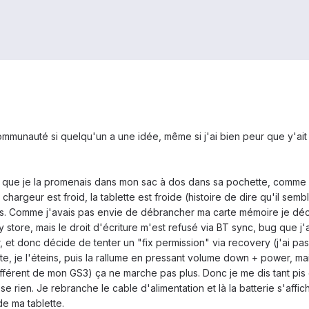
unauté si quelqu'un a une idée, même si j'ai bien peur que y'ait p
rs que je la promenais dans mon sac à dos dans sa pochette, comme d
e chargeur est froid, la tablette est froide (histoire de dire qu'il sem
. Comme j'avais pas envie de débrancher ma carte mémoire je déci
ay store, mais le droit d'écriture m'est refusé via BT sync, bug que j'
 et donc décide de tenter un "fix permission" via recovery (j'ai p
e, je l'éteins, puis la rallume en pressant volume down + power, mai
fférent de mon GS3) ça ne marche pas plus. Donc je me dis tant pis o
e rien. Je rebranche le cable d'alimentation et là la batterie s'affich
de ma tablette.