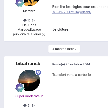
Bien lire les règles pour creer son
Membre
%C3%A0-lire-important/
16,2k
Lieu
Paris
Je clôture.
Marque:
Espace
publicitaire à louer ;-)
4 months later...
bibafranck
Posté(e)
25 octobre 2014
Transfert vers la corbeille
Super modérateur
21,3k