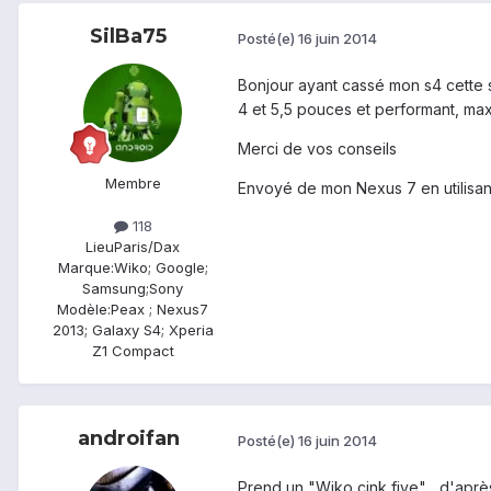
SilBa75
Posté(e)
16 juin 2014
Bonjour ayant cassé mon s4 cette 
4 et 5,5 pouces et performant, m
Merci de vos conseils
Membre
Envoyé de mon Nexus 7 en utilisan
118
Lieu
Paris/Dax
Marque:
Wiko; Google;
Samsung;Sony
Modèle:
Peax ; Nexus7
2013; Galaxy S4; Xperia
Z1 Compact
androifan
Posté(e)
16 juin 2014
Prend un "Wiko cink five" , d'après