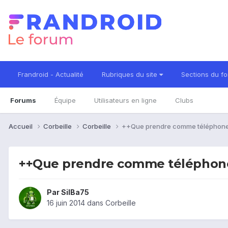
Frandroid - Actualité
Rubriques du site
Sections du f
Forums
Équipe
Utilisateurs en ligne
Clubs
Accueil
Corbeille
Corbeille
++Que prendre comme téléphone
++Que prendre comme téléphone
Par
SilBa75
16 juin 2014
dans
Corbeille