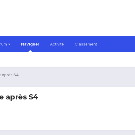
orum
Naviguer
Activité
Classement
 après S4
 après S4