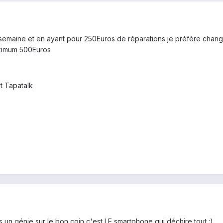
semaine et en ayant pour 250Euros de réparations je préfère chan
aximum 500Euros
t Tapatalk
 un génie sur le bon coin c'est LE smartphone qui déchire tout :)