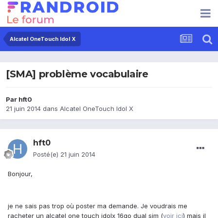
Alcatel OneTouch Idol X
[SMA] problème vocabulaire
Par
hft0
21 juin 2014
dans
Alcatel OneTouch Idol X
hft0
Posté(e)
21 juin 2014
Bonjour,
je ne sais pas trop où poster ma demande. Je voudrais me
racheter un alcatel one touch idolx 16go dual sim (
voir ici
) mais il