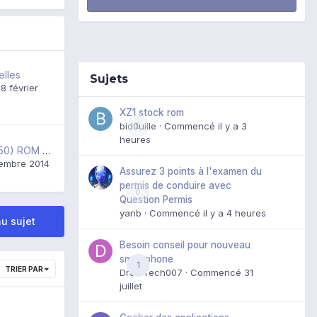
elles
Sujets
8 février
XZ1 stock rom
bid0uille
0
· Commencé
il y a 3
heures
[TCL] IDOL X (S950) ROM ALCATEL IDOL X (6040D)
embre 2014
Assurez 3 points à l'examen du
permis de conduire avec
0
Question Permis
yanb
· Commencé
il y a 4 heures
u sujet
Besoin conseil pour nouveau
smartphone
1
TRIER PAR
DroidTech007
· Commencé
31
juillet