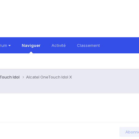
orum
Naviguer
Activité
Classement
Touch Idol
Alcatel OneTouch Idol X
Abonn