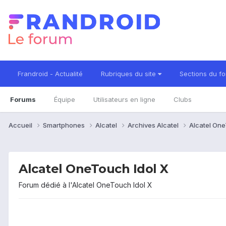
Frandroid - Actualité
Rubriques du site
Sections du f
Forums
Équipe
Utilisateurs en ligne
Clubs
Accueil
Smartphones
Alcatel
Archives Alcatel
Alcatel One
Alcatel OneTouch Idol X
Forum dédié à l'Alcatel OneTouch Idol X