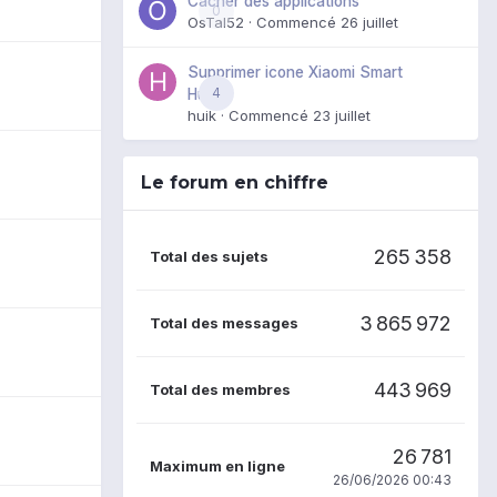
Cacher des applications
0
OsTal52
· Commencé
26 juillet
Supprimer icone Xiaomi Smart
4
Hub
huik
· Commencé
23 juillet
Le forum en chiffre
265 358
Total des sujets
3 865 972
Total des messages
443 969
Total des membres
26 781
Maximum en ligne
26/06/2026 00:43