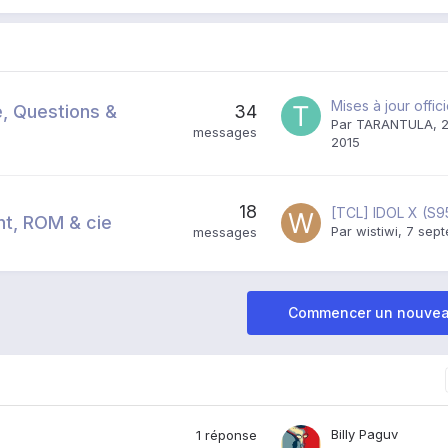
Mises à jour offici
e, Questions &
34
Par
TARANTULA
,
2
messages
2015
18
nt, ROM & cie
Par
wistiwi
,
7 sept
messages
Commencer un nouvea
Billy Paguv
1
réponse