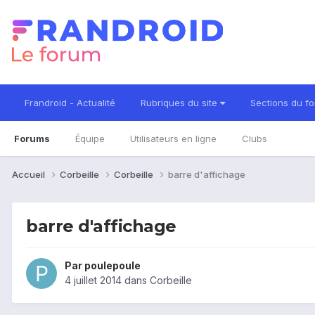
Frandroid - Actualité
Rubriques du site
Sections du f
Forums
Équipe
Utilisateurs en ligne
Clubs
Accueil
Corbeille
Corbeille
barre d'affichage
barre d'affichage
Par
poulepoule
4 juillet 2014
dans
Corbeille