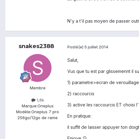
N'y a t'il pas moyen de passer outr
snakes2388
Posté(e)
5 juillet 2014
Salut,
Vus que tu est par glissemennt il suf
1) parametre>ecran de verouillage
Membre
2) raccourcis
1,6k
3) active les raccourcis ET choisi 
Marque:
Oneplus
Modèle:
Oneplus 7 pro
En pratique:
256go/12go de rame
il suffit de laisser appuyer ton do
Enjoye :D