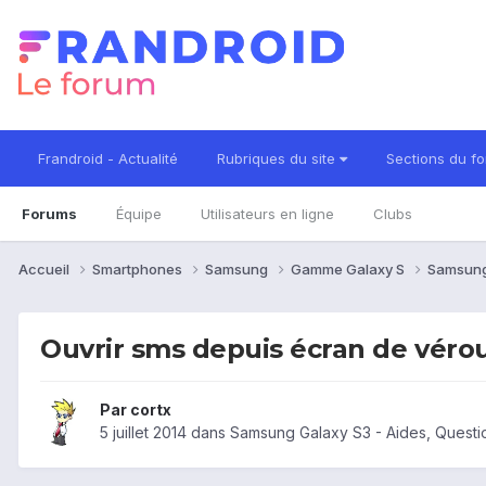
Frandroid - Actualité
Rubriques du site
Sections du f
Forums
Équipe
Utilisateurs en ligne
Clubs
Accueil
Smartphones
Samsung
Gamme Galaxy S
Samsung
Ouvrir sms depuis écran de vérou
Par
cortx
5 juillet 2014
dans
Samsung Galaxy S3 - Aides, Quest