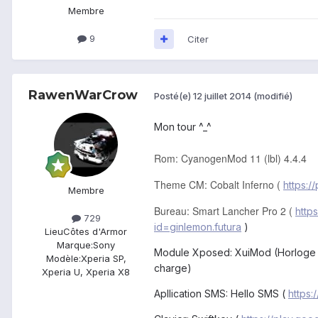
Membre
9
Citer
RawenWarCrow
Posté(e)
12 juillet 2014
(modifié)
Mon tour ^_^
Rom: CyanogenMod 11 (lbl) 4.4.4
Theme CM: Cobalt Inferno (
https:/
Membre
Bureau: Smart Lancher Pro 2 (
http
729
id=ginlemon.futura
)
Lieu
Côtes d'Armor
Marque:
Sony
Module Xposed: XuiMod (Horloge av
Modèle:
Xperia SP,
charge)
Xperia U, Xperia X8
Apllication SMS: Hello SMS (
https: