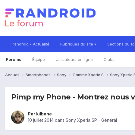
Frandroid - Actualité
Rubriques du site
Sections du f
Forums
Équipe
Utilisateurs en ligne
Clubs
Accueil
Smartphones
Sony
Gamme Xperia S
Sony Xperia
Pimp my Phone - Montrez nous vo
Par
kilbane
10 juillet 2014
dans
Sony Xperia SP - Général