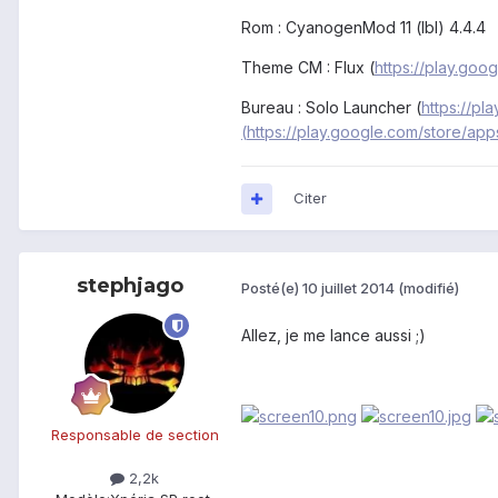
Rom : CyanogenMod 11 (lbl) 4.4.4
Theme CM : Flux (
https://play.goo
Bureau : Solo Launcher (
https://pl
(
https://play.google.com/store/app
Citer
stephjago
Posté(e)
10 juillet 2014
(modifié)
Allez, je me lance aussi ;)
Responsable de section
2,2k