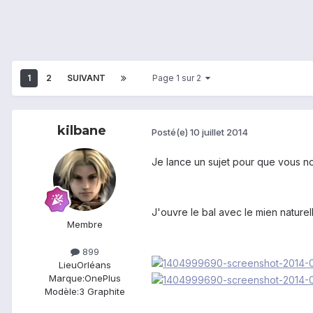
1
2
SUIVANT
Page 1 sur 2
kilbane
Posté(e)
10 juillet 2014
Je lance un sujet pour que vous n
J'ouvre le bal avec le mien naturel
Membre
899
Lieu
Orléans
Marque:
OnePlus
Modèle:
3 Graphite