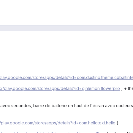
/play.google.com/store/apps/details?id=com.dustinb.theme.cobaltinf
s://play.google.com/store/apps/details?id=ginlemon.flowerpro
) + th
ec secondes, barre de batterie en haut de l'écran avec couleurs 
//play.google.com/store/apps/details?id=com.hellotext.hello
)