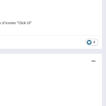
k d'icones "Click UI"
4