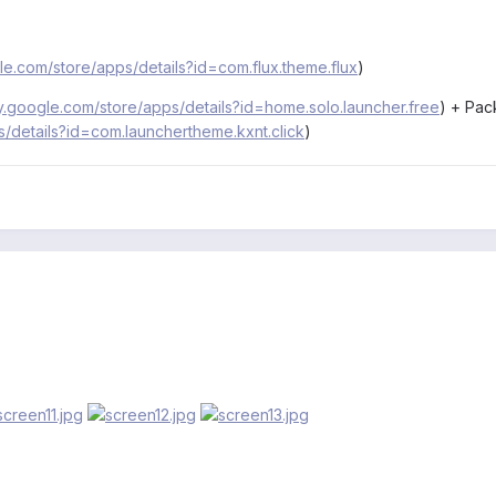
gle.com/store/apps/details?id=com.flux.theme.flux
)
ay.google.com/store/apps/details?id=home.solo.launcher.free
) + Pac
s/details?id=com.launchertheme.kxnt.click
)