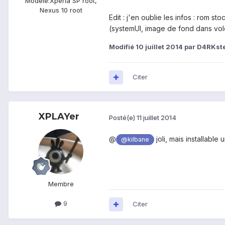
Modèle:
Xpéria SP root,
Nexus 10 root
Edit : j'en oublie les infos : rom
(systemUI, image de fond dans volet
Modifié
10 juillet 2014
par D4RKst
Citer
XPLAYer
Posté(e)
11 juillet 2014
@
joli, mais installabl
@kilbane
Membre
9
Citer