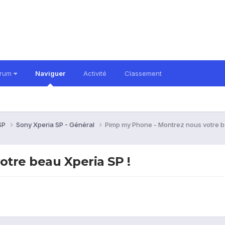
orum
Naviguer
Activité
Classement
 SP
Sony Xperia SP - Général
Pimp my Phone - Montrez nous votre b
tre beau Xperia SP !