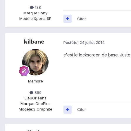
138
Marque:
Sony
Modèle:
Xperia SP
Citer
kilbane
Posté(e)
24 juillet 2014
c'est le lockscreen de base. Juste
Membre
899
Lieu
Orléans
Marque:
OnePlus
Modèle:
3 Graphite
Citer