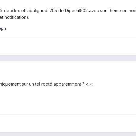
 stock deodex et zipaligned .205 de Dipesh1502 avec son thème en noi
 notification).
eph
e uniquement sur un tel rooté apparemment ? <_<