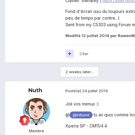
Clavier: Swiftkey (
https://play.go
Fond d'écran issu du toujours extra
peu de temps par contre...)
Sent from my C5303 using Forum m
Modifié
12 juillet 2014
par RawenW
Citer
2 weeks later...
Nuth
Posté(e)
24 juillet 2014
Joli vos menus :)
@
tu as quoi comme loc
@kilbane
Xperia SP - CM11/4.4
Membre