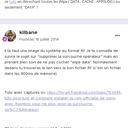
ce
tuto
en décochant toutes les Wipe ( DATA ; CACHE ; APPSLOG ) ou
seulement "DATA" ?
kilbane
Posté(e)
16 juillet 2014
Il te faut une image du système au format ftf. Je te conseille de
suivre le sujet sur "supprimer la surcouche opérateur" mais en
prenant bien soin de ne pas cocher "wipe data". Normalement
dedans tu trouveras le lien vers le bon fichier ftf (c'est un fichier
dans les 800mo de mémoire).
Tuto avec captures ici:
https://forum.frandroid.com/topic/153446-
tuto-pourquoi-et-comment-installer-la-rom-officielle-de-sony-
avec-flashtool-pour-ne-plus-avoir-la-surcouche-
op%C3%A9rateur/