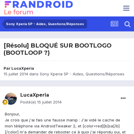
Sony Xperia SP - Aides, Questions/Réponses
[Résolu] BLOQUÉ SUR BOOTLOGO
(BOOTLOOP ?)
Par
LucaXperia
15 juillet 2014
dans
Sony Xperia SP - Aides, Questions/Réponses
LucaXperia
Posté(e)
15 juillet 2014
Bonjour,
Je crois que j'ai fais une fausse manip : J'ai vidé le cache de
mon téléphone via AndroidTweaker 2, et [color=red][b]sa[/b]
[/color] m'a demander de rebooter ce à quoi j'ai répondu oui, et