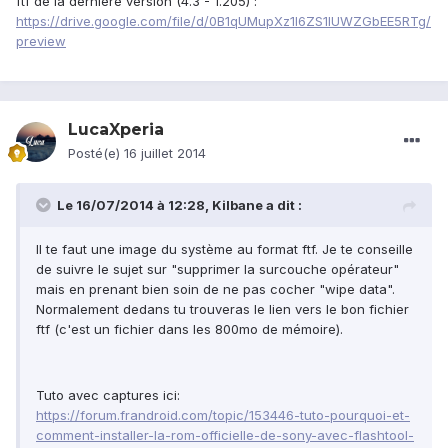
ftf de la dernière version (4.3 - 1.205) :
https://drive.google.com/file/d/0B1qUMupXz1l6ZS1lUWZGbEE5RTg/
preview
LucaXperia
Posté(e)
16 juillet 2014
Le 16/07/2014 à 12:28, Kilbane a dit :
Il te faut une image du système au format ftf. Je te conseille
de suivre le sujet sur "supprimer la surcouche opérateur"
mais en prenant bien soin de ne pas cocher "wipe data".
Normalement dedans tu trouveras le lien vers le bon fichier
ftf (c'est un fichier dans les 800mo de mémoire).
Tuto avec captures ici:
https://forum.frandroid.com/topic/153446-tuto-pourquoi-et-
comment-installer-la-rom-officielle-de-sony-avec-flashtool-