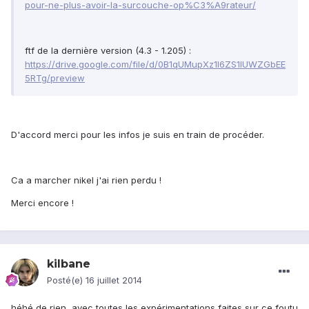
pour-ne-plus-avoir-la-surcouche-op%C3%A9rateur/
ftf de la dernière version (4.3 - 1.205) :
https://drive.google.com/file/d/0B1qUMupXz1l6ZS1lUWZGbEE
5RTg/preview
D'accord merci pour les infos je suis en train de procéder.
Ca a marcher nikel j'ai rien perdu !
Merci encore !
kilbane
Posté(e)
16 juillet 2014
héhé de rien, avec toutes les expérimentations faites sur ce foutu