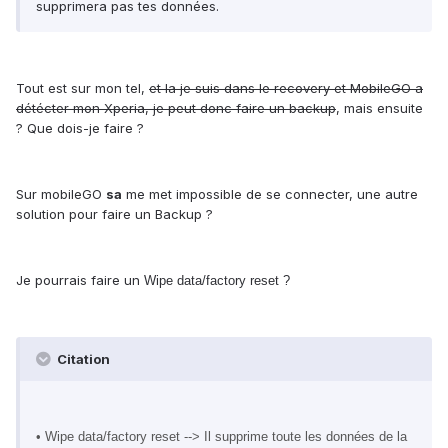
supprimera pas tes données.
Tout est sur mon tel,
et la je suis dans le recovery et MobileGO a
détécter mon Xperia, je peut donc faire un backup
, mais ensuite
? Que dois-je faire ?
Sur mobileGO
sa
me met impossible de se connecter, une autre
solution pour faire un Backup ?
Je pourrais faire un
Wipe data/factory reset ?
Citation
• Wipe data/factory reset --> Il supprime toute les données de la